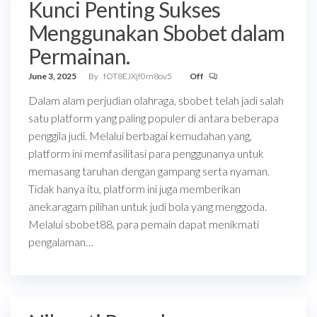
Kunci Penting Sukses
Menggunakan Sbobet dalam
Permainan.
June 3, 2025
By
fOT8EJXjf0m8ov5
Off
Dalam alam perjudian olahraga, sbobet telah jadi salah
satu platform yang paling populer di antara beberapa
penggila judi. Melalui berbagai kemudahan yang,
platform ini memfasilitasi para penggunanya untuk
memasang taruhan dengan gampang serta nyaman.
Tidak hanya itu, platform ini juga memberikan
anekaragam pilihan untuk judi bola yang menggoda.
Melalui sbobet88, para pemain dapat menikmati
pengalaman…