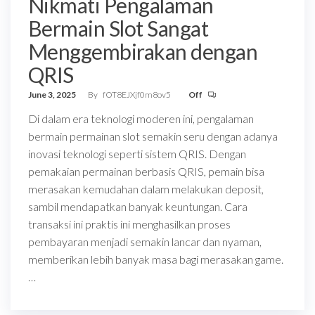
Nikmati Pengalaman
Bermain Slot Sangat
Menggembirakan dengan
QRIS
June 3, 2025
By
fOT8EJXjf0m8ov5
Off
Di dalam era teknologi moderen ini, pengalaman
bermain permainan slot semakin seru dengan adanya
inovasi teknologi seperti sistem QRIS. Dengan
pemakaian permainan berbasis QRIS, pemain bisa
merasakan kemudahan dalam melakukan deposit,
sambil mendapatkan banyak keuntungan. Cara
transaksi ini praktis ini menghasilkan proses
pembayaran menjadi semakin lancar dan nyaman,
memberikan lebih banyak masa bagi merasakan game.
…