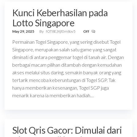
Kunci Keberhasilan pada
Lotto Singapore
May 29, 2025
By
fOT8EJXjf0m8ov5
Off
Permainan Togel Singapore, yang sering disebut Togel
Singapore, merupakan salah satu game yang sangat
diminati di antara penggemar togel di tanah air. Dengan
berbagai macam pilihan ditambah dengan kemudahan
akses melalui situs daring, semakin banyak orang yang
tertarik mencoba keberuntungan di Togel SGP. Tak
hanya memberikan kesenangan, Togel SGP juga
menarik karena ia memberikan hadiah…
Slot Qris Gacor: Dimulai dari