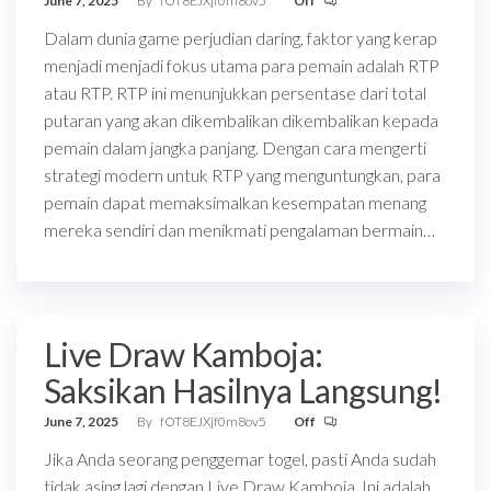
June 7, 2025
By
fOT8EJXjf0m8ov5
Off
Dalam dunia game perjudian daring, faktor yang kerap
menjadi menjadi fokus utama para pemain adalah RTP
atau RTP. RTP ini menunjukkan persentase dari total
putaran yang akan dikembalikan dikembalikan kepada
pemain dalam jangka panjang. Dengan cara mengerti
strategi modern untuk RTP yang menguntungkan, para
pemain dapat memaksimalkan kesempatan menang
mereka sendiri dan menikmati pengalaman bermain…
Live Draw Kamboja:
Saksikan Hasilnya Langsung!
June 7, 2025
By
fOT8EJXjf0m8ov5
Off
Jika Anda seorang penggemar togel, pasti Anda sudah
tidak asing lagi dengan Live Draw Kamboja. Ini adalah