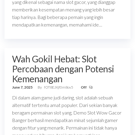
yang dikenal sebagai nama slot gacor, yang dianggap
memberikan kesempatan menang yang lebih besar
tiap harinya. Bagi beberapa pemain yang ingin
mendapatkan kemenangan, memahami ide…
Wah Gokil Hebat: Slot
Percobaan dengan Potensi
Kemenangan
June 7, 2025
By
fOT8EJXjf0m8ov5
Off
Di dalam alam game judi daring, slot adalah sebuah
alternatif tertentu amat populer. Dari sekian banyak
beragam permainan slot yang, Demo Slot Wow Gacor
Banger berhasil mendapatkan minat sejumlah gamer
dengan fitur yang menarik. Permainan ini tidak hanya