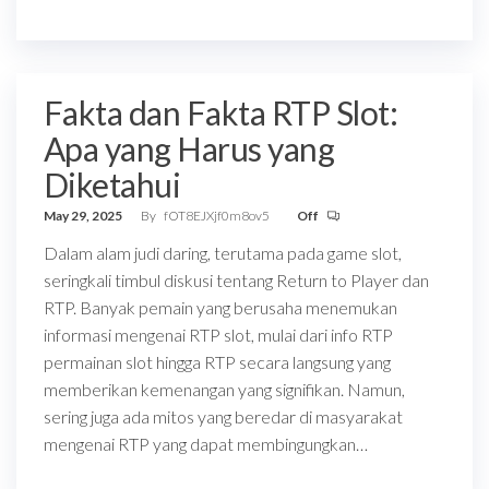
Fakta dan Fakta RTP Slot:
Apa yang Harus yang
Diketahui
May 29, 2025
By
fOT8EJXjf0m8ov5
Off
Dalam alam judi daring, terutama pada game slot,
seringkali timbul diskusi tentang Return to Player dan
RTP. Banyak pemain yang berusaha menemukan
informasi mengenai RTP slot, mulai dari info RTP
permainan slot hingga RTP secara langsung yang
memberikan kemenangan yang signifikan. Namun,
sering juga ada mitos yang beredar di masyarakat
mengenai RTP yang dapat membingungkan…