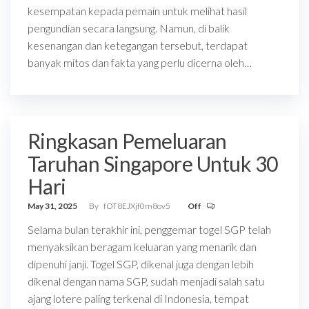
kesempatan kepada pemain untuk melihat hasil
pengundian secara langsung. Namun, di balik
kesenangan dan ketegangan tersebut, terdapat
banyak mitos dan fakta yang perlu dicerna oleh…
Ringkasan Pemeluaran
Taruhan Singapore Untuk 30
Hari
May 31, 2025
By
fOT8EJXjf0m8ov5
Off
Selama bulan terakhir ini, penggemar togel SGP telah
menyaksikan beragam keluaran yang menarik dan
dipenuhi janji. Togel SGP, dikenal juga dengan lebih
dikenal dengan nama SGP, sudah menjadi salah satu
ajang lotere paling terkenal di Indonesia, tempat