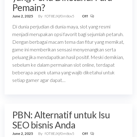
Pemain?
June 2, 2025
By
fOT8EJXjf0m8ov5
Off
Di dunia perjudian di dunia maya, slot yang resmi
menjadi merupakan opsi favorit bagi sejumlah petaruh.
Dengan berbagai macam tema dan fitur yang memikat,
game ini memberikan sensasi menyenangkan serta
peluang jika mendapatkan hasil positif. Meski demikian,
sebelum ke dalam permainan slot online, terdapat
beberapa aspek utama yang wajib diketahui untuk
setiap gamer agar dapat…
PBN: Alternatif untuk Isu
SEO bisnis Anda
June 2, 2025
By
fOT8EJXjf0m8ov5
Off