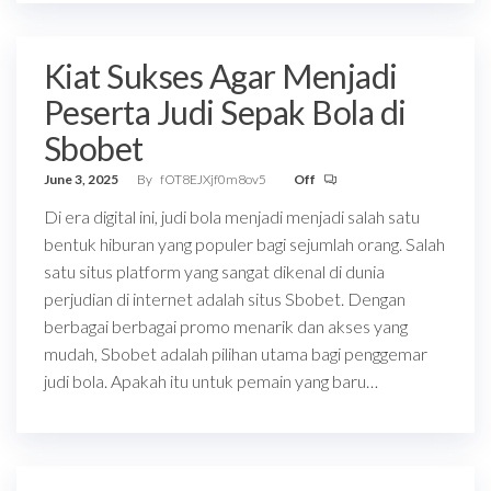
Kiat Sukses Agar Menjadi
Peserta Judi Sepak Bola di
Sbobet
June 3, 2025
By
fOT8EJXjf0m8ov5
Off
Di era digital ini, judi bola menjadi menjadi salah satu
bentuk hiburan yang populer bagi sejumlah orang. Salah
satu situs platform yang sangat dikenal di dunia
perjudian di internet adalah situs Sbobet. Dengan
berbagai berbagai promo menarik dan akses yang
mudah, Sbobet adalah pilihan utama bagi penggemar
judi bola. Apakah itu untuk pemain yang baru…