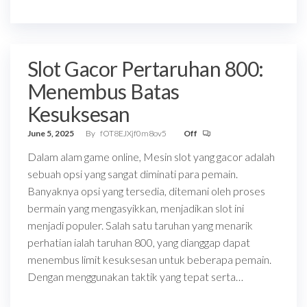
Slot Gacor Pertaruhan 800:
Menembus Batas
Kesuksesan
June 5, 2025
By
fOT8EJXjf0m8ov5
Off
Dalam alam game online, Mesin slot yang gacor adalah
sebuah opsi yang sangat diminati para pemain.
Banyaknya opsi yang tersedia, ditemani oleh proses
bermain yang mengasyikkan, menjadikan slot ini
menjadi populer. Salah satu taruhan yang menarik
perhatian ialah taruhan 800, yang dianggap dapat
menembus limit kesuksesan untuk beberapa pemain.
Dengan menggunakan taktik yang tepat serta…