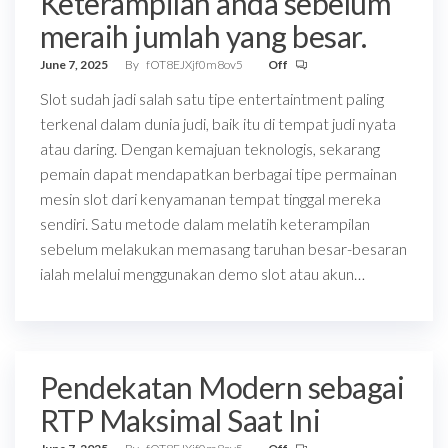
Keterampilan anda sebelum
meraih jumlah yang besar.
June 7, 2025
By
fOT8EJXjf0m8ov5
Off
Slot sudah jadi salah satu tipe entertaintment paling
terkenal dalam dunia judi, baik itu di tempat judi nyata
atau daring. Dengan kemajuan teknologis, sekarang
pemain dapat mendapatkan berbagai tipe permainan
mesin slot dari kenyamanan tempat tinggal mereka
sendiri. Satu metode dalam melatih keterampilan
sebelum melakukan memasang taruhan besar-besaran
ialah melalui menggunakan demo slot atau akun…
Pendekatan Modern sebagai
RTP Maksimal Saat Ini