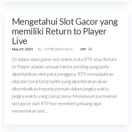
Mengetahui Slot Gacor yang
memiliki Return to Player
Live
May 29, 2025
By
fOT8EJXjf0m8ov5
Off
Di dalam alam game slot online, kata RTP atau Return
to Player adalah sebuah faktor penting yang perlu
diperhatikan oleh para pengguna. RTP menunjukkan
nilai dari total total tarikh yang diperkirakan akan
dikembalikan kepada pemain dalam jangka waktu
jangka waktu yang cukup lama. Menelusuri permainan
slot gacor dari RTP live memberi peluang agar
menemukan slot…