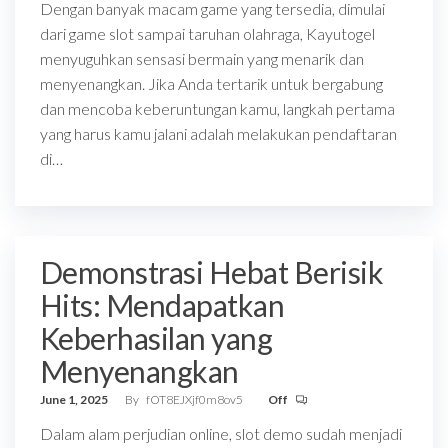
Dengan banyak macam game yang tersedia, dimulai
dari game slot sampai taruhan olahraga, Kayutogel
menyuguhkan sensasi bermain yang menarik dan
menyenangkan. Jika Anda tertarik untuk bergabung
dan mencoba keberuntungan kamu, langkah pertama
yang harus kamu jalani adalah melakukan pendaftaran
di…
Demonstrasi Hebat Berisik
Hits: Mendapatkan
Keberhasilan yang
Menyenangkan
June 1, 2025
By
fOT8EJXjf0m8ov5
Off
Dalam alam perjudian online, slot demo sudah menjadi