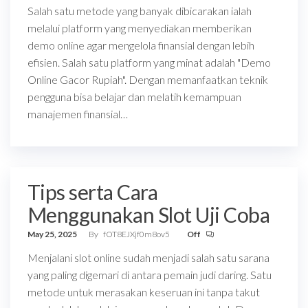
Salah satu metode yang banyak dibicarakan ialah
melalui platform yang menyediakan memberikan
demo online agar mengelola finansial dengan lebih
efisien. Salah satu platform yang minat adalah "Demo
Online Gacor Rupiah". Dengan memanfaatkan teknik
pengguna bisa belajar dan melatih kemampuan
manajemen finansial…
Tips serta Cara
Menggunakan Slot Uji Coba
May 25, 2025
By
fOT8EJXjf0m8ov5
Off
Menjalani slot online sudah menjadi salah satu sarana
yang paling digemari di antara pemain judi daring. Satu
metode untuk merasakan keseruan ini tanpa takut