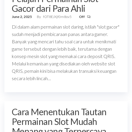
Gacor dari Para Ahli
June 2, 2025
By
fOT8EJXjf0m8ov5
Off
Di dalam alam permainan slot daring, istilah "slot gacor"
sudah menjadi pembicaraan panas antara gamer.
Banyak yang mencari tahu soal cara untuk menikmati
game tersebut dengan lebih baik, terutama dengan
konsep mesin slot yang memakai cara deposit QRIS.
Melalui kemanisan yang disediakan oleh website slot
QRIS, pemain kini bisa melakukan transaksi keuangan
secara lebih lincah…
Cara Menentukan Tautan
Permainan Slot Mudah
Menang yang Terpercaya