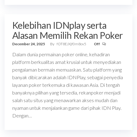
Kelebihan IDNplay serta
Alasan Memilih Rekan Poker
December 24, 2025
By
fOT8EJXjf0m8ov5
Off
Dalam dunia permainan poker online, kehadiran
platform berkualitas amat krusial untuk menyediakan
pengalaman bermain memuaskan. Satu platform yang
banyak dibicarakan adalah IDNPlay, sebagai penyedia
layanan poker terkemuka di kawasan Asia. Di tengah
banyaknya pilihan yang tersedia, rekanpoker menjadi
salah satu situs yang menawarkan akses mudah dan
nyaman untuk menjalankan game dari pihak IDN Play.
Dengan…