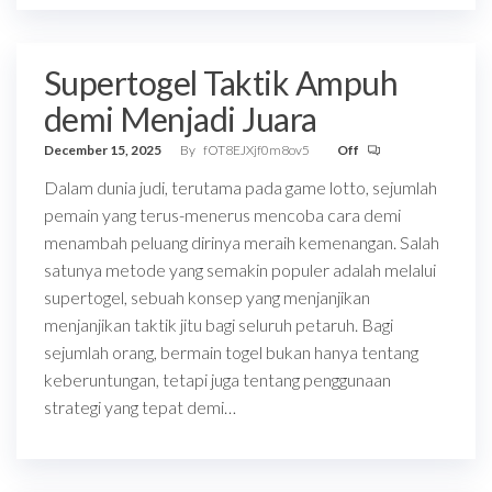
Supertogel Taktik Ampuh
demi Menjadi Juara
December 15, 2025
By
fOT8EJXjf0m8ov5
Off
Dalam dunia judi, terutama pada game lotto, sejumlah
pemain yang terus-menerus mencoba cara demi
menambah peluang dirinya meraih kemenangan. Salah
satunya metode yang semakin populer adalah melalui
supertogel, sebuah konsep yang menjanjikan
menjanjikan taktik jitu bagi seluruh petaruh. Bagi
sejumlah orang, bermain togel bukan hanya tentang
keberuntungan, tetapi juga tentang penggunaan
strategi yang tepat demi…