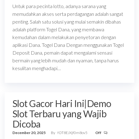
Untuk para pecinta lotto, adanya sarana yang
memudahkan akses serta perdagangan adalah sangat
penting. Salah satu solusi yang mulai semakin dibahas
adalah platform Togel Dana, yang membawa
kemudahan dalam melakukan penyetoran dengan
aplikasi Dana. Togel Dana Dengan menggunakan Togel
Deposit Dana, pemain dapat mengalami sensasi
bermain yang lebih mudah dan nyaman, tanpa harus
kesulitan menghadapi…
Slot Gacor Hari Ini|Demo
Slot Terbaru yang Wajib
Dicoba
December 20, 2025
By
fOT8EJXjf0m8ov5
Off