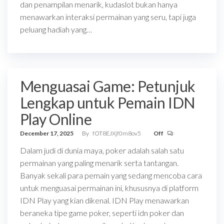
dan penampilan menarik, kudaslot bukan hanya
menawarkan interaksi permainan yang seru, tapi juga
peluang hadiah yang…
Menguasai Game: Petunjuk
Lengkap untuk Pemain IDN
Play Online
December 17, 2025
By
fOT8EJXjf0m8ov5
Off
Dalam judi di dunia maya, poker adalah salah satu
permainan yang paling menarik serta tantangan.
Banyak sekali para pemain yang sedang mencoba cara
untuk menguasai permainan ini, khususnya di platform
IDN Play yang kian dikenal. IDN Play menawarkan
beraneka tipe game poker, seperti idn poker dan