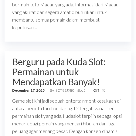
bermain toto Macau yang ada. Informasi dari Macau
yang akurat dan segera amat dibutuhkan untuk
membantu semua pemain dalam membuat
keputusan…
Berguru pada Kuda Slot:
Permainan untuk
Mendapatkan Banyak!
December 17, 2025
By
fOT8EJXjf0m8ov5
Off
Game slot kini jadi sebuah entertainment kesukaan di
antara pecinta taruhan daring. Di tengah variasi jenis
permainan slot yang ada, kudaslot terpilih sebagai opsi
menarik bagi pemain yang mencari hiburan dan juga
peluang agar menang besar. Dengan konsep dinamis