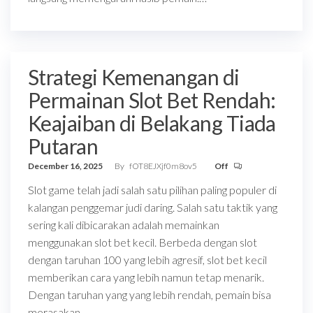
Strategi Kemenangan di
Permainan Slot Bet Rendah:
Keajaiban di Belakang Tiada
Putaran
December 16, 2025
By
fOT8EJXjf0m8ov5
Off
Slot game telah jadi salah satu pilihan paling populer di
kalangan penggemar judi daring. Salah satu taktik yang
sering kali dibicarakan adalah memainkan
menggunakan slot bet kecil. Berbeda dengan slot
dengan taruhan 100 yang lebih agresif, slot bet kecil
memberikan cara yang lebih namun tetap menarik.
Dengan taruhan yang yang lebih rendah, pemain bisa
merasakan…