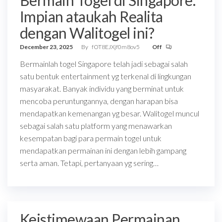
Bermain Togel di Singapore:
Impian ataukah Realita
dengan Walitogel ini?
December 23, 2025
By
fOT8EJXjf0m8ov5
Off
Bermainlah togel Singapore telah jadi sebagai salah
satu bentuk entertainment yg terkenal di lingkungan
masyarakat. Banyak individu yang berminat untuk
mencoba peruntungannya, dengan harapan bisa
mendapatkan kemenangan yg besar. Walitogel muncul
sebagai salah satu platform yang menawarkan
kesempatan bagi para permain togel untuk
mendapatkan permainan ini dengan lebih gampang
serta aman. Tetapi, pertanyaan yg sering…
Keistimewaan Permainan