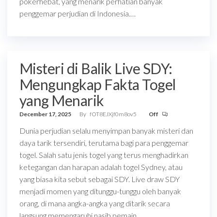
pokerhebat, yang menarik perhatian banyak
penggemar perjudian di Indonesia.…
Misteri di Balik Live SDY:
Mengungkap Fakta Togel
yang Menarik
December 17, 2025
By
fOT8EJXjf0m8ov5
Off
Dunia perjudian selalu menyimpan banyak misteri dan
daya tarik tersendiri, terutama bagi para penggemar
togel. Salah satu jenis togel yang terus menghadirkan
ketegangan dan harapan adalah togel Sydney, atau
yang biasa kita sebut sebagai SDY. Live draw SDY
menjadi momen yang ditunggu-tunggu oleh banyak
orang, di mana angka-angka yang ditarik secara
langsung memengaruhi nasib pemain.…