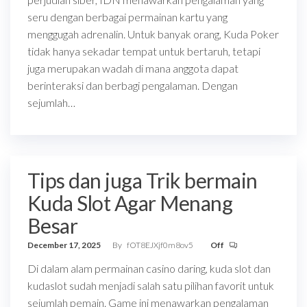
seru dengan berbagai permainan kartu yang
menggugah adrenalin. Untuk banyak orang, Kuda Poker
tidak hanya sekadar tempat untuk bertaruh, tetapi
juga merupakan wadah di mana anggota dapat
berinteraksi dan berbagi pengalaman. Dengan
sejumlah…
Tips dan juga Trik bermain
Kuda Slot Agar Menang
Besar
December 17, 2025
By
fOT8EJXjf0m8ov5
Off
Di dalam alam permainan casino daring, kuda slot dan
kudaslot sudah menjadi salah satu pilihan favorit untuk
sejumlah pemain. Game ini menawarkan pengalaman