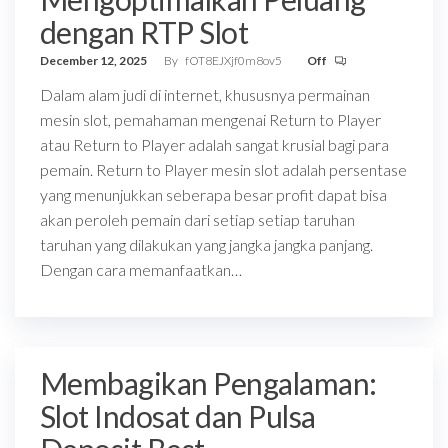
dengan RTP Slot
December 12, 2025
By
fOT8EJXjf0m8ov5
Off
Dalam alam judi di internet, khususnya permainan
mesin slot, pemahaman mengenai Return to Player
atau Return to Player adalah sangat krusial bagi para
pemain. Return to Player mesin slot adalah persentase
yang menunjukkan seberapa besar profit dapat bisa
akan peroleh pemain dari setiap setiap taruhan
taruhan yang dilakukan yang jangka jangka panjang.
Dengan cara memanfaatkan…
Membagikan Pengalaman:
Slot Indosat dan Pulsa