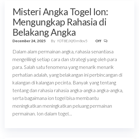
Misteri Angka Togel Ion:
Mengungkap Rahasia di
Belakang Angka
December 24, 2025
By
fOT8EJXjf0m8ov5
Off
Dalam alam permainan angka, rahasia senantiasa
mengelilingi setiap cara dan strategi yang oleh para
para. Salah satu fenomena yang menarik menarik
perhatian adalah, yang belakangan ini perbincangan di
kalangan di kalangan pecinta. Banyak yang tentang
tentang dan rahasia rahasia angka-angka angka-angka,
serta bagaimana ion togel bisa membantu
meningkatkan meningkatkan peluang permainan
permainan. Ion dalam togel…