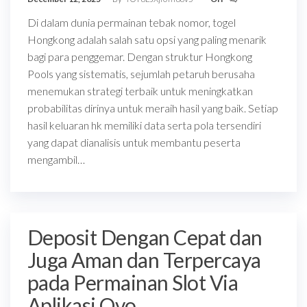
Di dalam dunia permainan tebak nomor, togel
Hongkong adalah salah satu opsi yang paling menarik
bagi para penggemar. Dengan struktur Hongkong
Pools yang sistematis, sejumlah petaruh berusaha
menemukan strategi terbaik untuk meningkatkan
probabilitas dirinya untuk meraih hasil yang baik. Setiap
hasil keluaran hk memiliki data serta pola tersendiri
yang dapat dianalisis untuk membantu peserta
mengambil…
Deposit Dengan Cepat dan
Juga Aman dan Terpercaya
pada Permainan Slot Via
Aplikasi Ovo