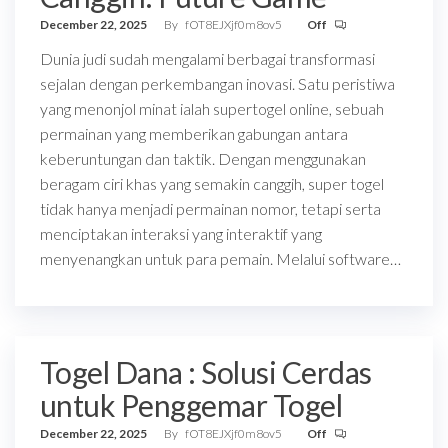
December 22, 2025
By
fOT8EJXjf0m8ov5
Off
Dunia judi sudah mengalami berbagai transformasi
sejalan dengan perkembangan inovasi. Satu peristiwa
yang menonjol minat ialah supertogel online, sebuah
permainan yang memberikan gabungan antara
keberuntungan dan taktik. Dengan menggunakan
beragam ciri khas yang semakin canggih, super togel
tidak hanya menjadi permainan nomor, tetapi serta
menciptakan interaksi yang interaktif yang
menyenangkan untuk para pemain. Melalui software…
Togel Dana : Solusi Cerdas
untuk Penggemar Togel
December 22, 2025
By
fOT8EJXjf0m8ov5
Off