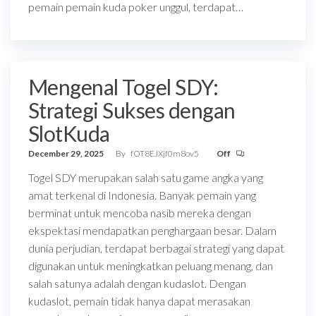
pemain pemain kuda poker unggul, terdapat…
Mengenal Togel SDY:
Strategi Sukses dengan
SlotKuda
December 29, 2025
By
fOT8EJXjf0m8ov5
Off
Togel SDY merupakan salah satu game angka yang
amat terkenal di Indonesia. Banyak pemain yang
berminat untuk mencoba nasib mereka dengan
ekspektasi mendapatkan penghargaan besar. Dalam
dunia perjudian, terdapat berbagai strategi yang dapat
digunakan untuk meningkatkan peluang menang, dan
salah satunya adalah dengan kudaslot. Dengan
kudaslot, pemain tidak hanya dapat merasakan