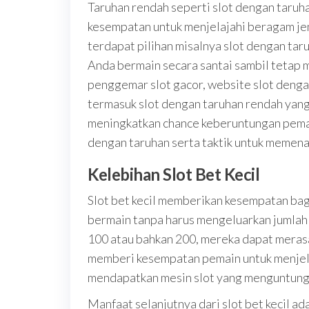
Taruhan rendah seperti slot dengan taruh
kesempatan untuk menjelajahi beragam jeni
terdapat pilihan misalnya slot dengan ta
Anda bermain secara santai sambil tetap 
penggemar slot gacor, website slot denga
termasuk slot dengan taruhan rendah yang
meningkatkan chance keberuntungan pemain
dengan taruhan serta taktik untuk memena
Kelebihan Slot Bet Kecil
Slot bet kecil memberikan kesempatan ba
bermain tanpa harus mengeluarkan jumlah b
100 atau bahkan 200, mereka dapat merasa
memberi kesempatan pemain untuk menjela
mendapatkan mesin slot yang menguntung
Manfaat selanjutnya dari slot bet kecil ad