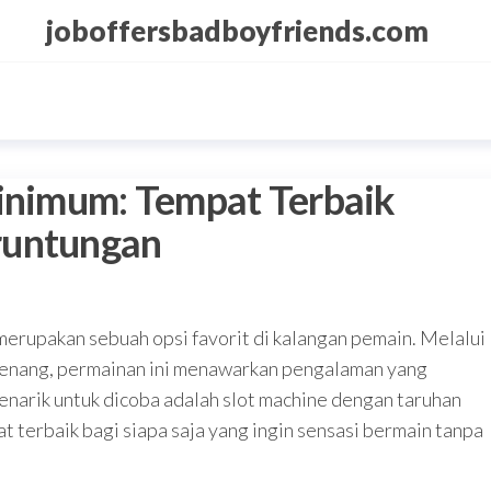
joboffersbadboyfriends.com
Minimum: Tempat Terbaik
runtungan
merupakan sebuah opsi favorit di kalangan pemain. Melalui
 menang, permainan ini menawarkan pengalaman yang
enarik untuk dicoba adalah slot machine dengan taruhan
at terbaik bagi siapa saja yang ingin sensasi bermain tanpa