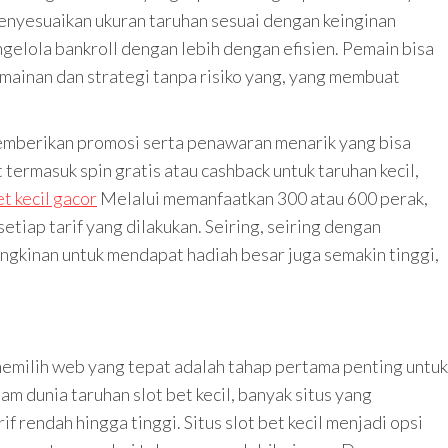
nyesuaikan ukuran taruhan sesuai dengan keinginan
gelola bankroll dengan lebih dengan efisien. Pemain bisa
ainan dan strategi tanpa risiko yang, yang membuat
li memberikan promosi serta penawaran menarik yang bisa
termasuk spin gratis atau cashback untuk taruhan kecil,
et kecil gacor
Melalui memanfaatkan 300 atau 600 perak,
etiap tarif yang dilakukan. Seiring, seiring dengan
ngkinan untuk mendapat hadiah besar juga semakin tinggi,
 memilih web yang tepat adalah tahap pertama penting untuk
 dunia taruhan slot bet kecil, banyak situs yang
f rendah hingga tinggi. Situs slot bet kecil menjadi opsi