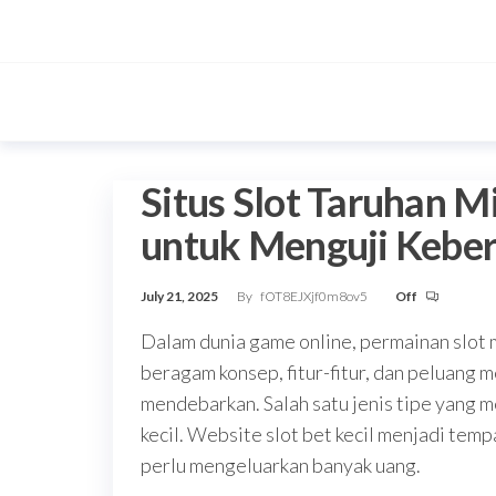
Skip
to
the
content
Situs Slot Taruhan 
untuk Menguji Kebe
July 21, 2025
By
fOT8EJXjf0m8ov5
Off
Dalam dunia game online, permainan slot 
beragam konsep, fitur-fitur, dan peluang
mendebarkan. Salah satu jenis tipe yang m
kecil. Website slot bet kecil menjadi temp
perlu mengeluarkan banyak uang.