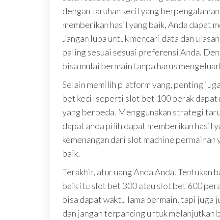
dengan taruhan kecil yang berpengalaman.
memberikan hasil yang baik, Anda dapat 
Jangan lupa untuk mencari data dan ulasa
paling sesuai sesuai preferensi Anda. De
bisa mulai bermain tanpa harus mengelua
Selain memilih platform yang, penting jug
bet kecil seperti slot bet 100 perak dap
yang berbeda. Menggunakan strategi taru
dapat anda pilih dapat memberikan hasil y
kemenangan dari slot machine permainan 
baik.
Terakhir, atur uang Anda Anda. Tentukan b
baik itu slot bet 300 atau slot bet 600 p
bisa dapat waktu lama bermain, tapi juga
dan jangan terpancing untuk melanjutkan