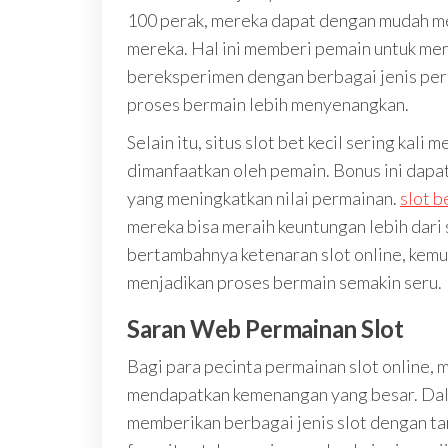
100 perak, mereka dapat dengan mudah me
mereka. Hal ini memberi pemain untuk men
bereksperimen dengan berbagai jenis perm
proses bermain lebih menyenangkan.
Selain itu, situs slot bet kecil sering ka
dimanfaatkan oleh pemain. Bonus ini dapat 
yang meningkatkan nilai permainan.
slot b
mereka bisa meraih keuntungan lebih dari s
bertambahnya ketenaran slot online, kemu
menjadikan proses bermain semakin seru.
Saran Web Permainan Slot
Bagi para pecinta permainan slot online,
mendapatkan kemenangan yang besar. Dalam
memberikan berbagai jenis slot dengan tari