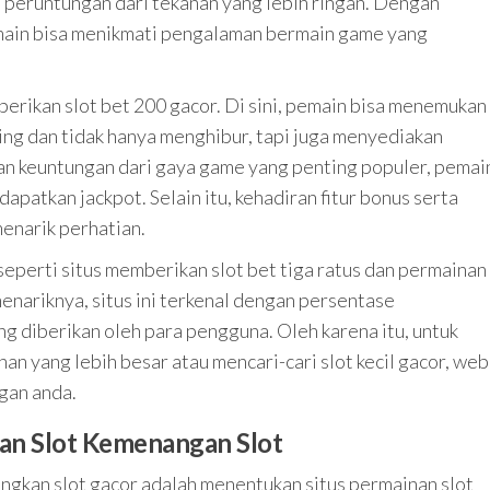
i peruntungan dari tekanan yang lebih ringan. Dengan
emain bisa menikmati pengalaman bermain game yang
mberikan slot bet 200 gacor. Di sini, pemain bisa menemukan
ng dan tidak hanya menghibur, tapi juga menyediakan
an keuntungan dari gaya game yang penting populer, pemai
atkan jackpot. Selain itu, kehadiran fitur bonus serta
menarik perhatian.
 seperti situs memberikan slot bet tiga ratus dan permainan
menariknya, situs ini terkenal dengan persentase
ng diberikan oleh para pengguna. Oleh karena itu, untuk
an yang lebih besar atau mencari-cari slot kecil gacor, web
ngan anda.
n Slot Kemenangan Slot
ngkan slot gacor adalah menentukan situs permainan slot