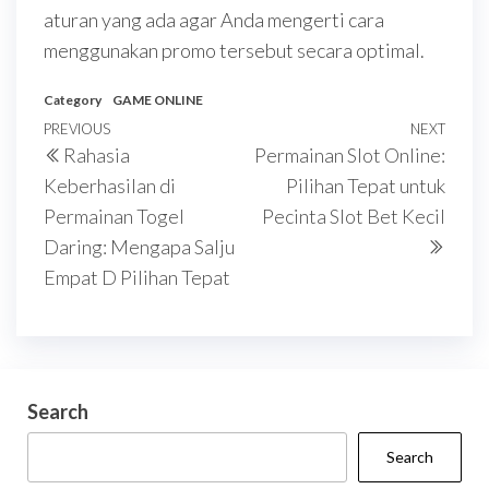
aturan yang ada agar Anda mengerti cara
menggunakan promo tersebut secara optimal.
Category
GAME ONLINE
Post
Previous
PREVIOUS
NEXT
Next
Rahasia
Permainan Slot Online:
navigation
Post
Post
Keberhasilan di
Pilihan Tepat untuk
Permainan Togel
Pecinta Slot Bet Kecil
Daring: Mengapa Salju
Empat D Pilihan Tepat
Search
Search