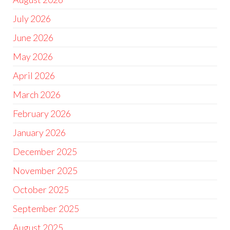
July 2026
June 2026
May 2026
April 2026
March 2026
February 2026
January 2026
December 2025
November 2025
October 2025
September 2025
August 2025