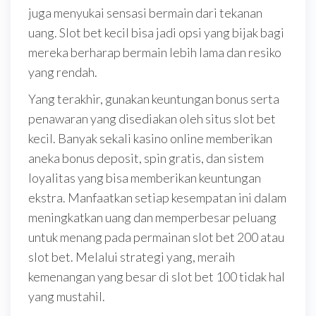
juga menyukai sensasi bermain dari tekanan
uang. Slot bet kecil bisa jadi opsi yang bijak bagi
mereka berharap bermain lebih lama dan resiko
yang rendah.
Yang terakhir, gunakan keuntungan bonus serta
penawaran yang disediakan oleh situs slot bet
kecil. Banyak sekali kasino online memberikan
aneka bonus deposit, spin gratis, dan sistem
loyalitas yang bisa memberikan keuntungan
ekstra. Manfaatkan setiap kesempatan ini dalam
meningkatkan uang dan memperbesar peluang
untuk menang pada permainan slot bet 200 atau
slot bet. Melalui strategi yang, meraih
kemenangan yang besar di slot bet 100 tidak hal
yang mustahil.