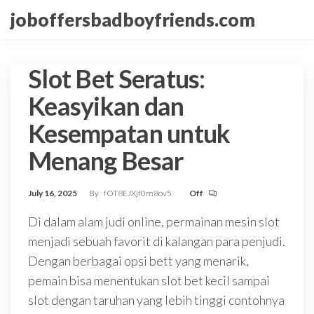
Skip
joboffersbadboyfriends.com
to
the
content
Slot Bet Seratus:
Keasyikan dan
Kesempatan untuk
Menang Besar
July 16, 2025
By
fOT8EJXjf0m8ov5
Off
Di dalam alam judi online, permainan mesin slot
menjadi sebuah favorit di kalangan para penjudi.
Dengan berbagai opsi bett yang menarik,
pemain bisa menentukan slot bet kecil sampai
slot dengan taruhan yang lebih tinggi contohnya