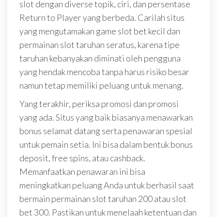
slot dengan diverse topik, ciri, dan persentase
Return to Player yang berbeda. Carilah situs
yang mengutamakan game slot bet kecil dan
permainan slot taruhan seratus, karena tipe
taruhan kebanyakan diminati oleh pengguna
yang hendak mencoba tanpa harus risiko besar
namun tetap memiliki peluang untuk menang.
Yang terakhir, periksa promosi dan promosi
yang ada. Situs yang baik biasanya menawarkan
bonus selamat datang serta penawaran spesial
untuk pemain setia. Ini bisa dalam bentuk bonus
deposit, free spins, atau cashback.
Memanfaatkan penawaran ini bisa
meningkatkan peluang Anda untuk berhasil saat
bermain permainan slot taruhan 200 atau slot
bet 300. Pastikan untuk menelaah ketentuan dan