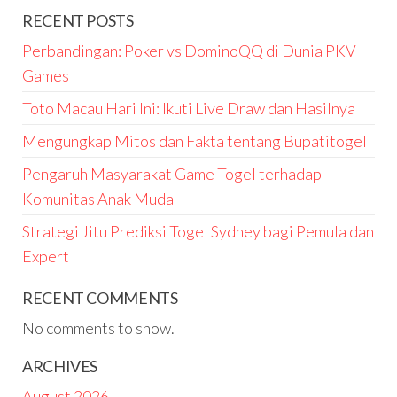
RECENT POSTS
Perbandingan: Poker vs DominoQQ di Dunia PKV
Games
Toto Macau Hari Ini: Ikuti Live Draw dan Hasilnya
Mengungkap Mitos dan Fakta tentang Bupatitogel
Pengaruh Masyarakat Game Togel terhadap
Komunitas Anak Muda
Strategi Jitu Prediksi Togel Sydney bagi Pemula dan
Expert
RECENT COMMENTS
No comments to show.
ARCHIVES
August 2026