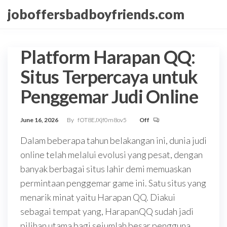
Skip
joboffersbadboyfriends.com
to
the
content
Platform Harapan QQ:
Situs Terpercaya untuk
Penggemar Judi Online
June 16, 2026
By
fOT8EJXjf0m8ov5
Off
Dalam beberapa tahun belakangan ini, dunia judi
online telah melalui evolusi yang pesat, dengan
banyak berbagai situs lahir demi memuaskan
permintaan penggemar game ini. Satu situs yang
menarik minat yaitu Harapan QQ. Diakui
sebagai tempat yang, HarapanQQ sudah jadi
pilihan utama bagi sejumlah besar pengguna