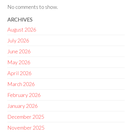
No comments to show.
ARCHIVES
August 2026
July 2026
June 2026
May 2026
April 2026
March 2026
February 2026
January 2026
December 2025
November 2025