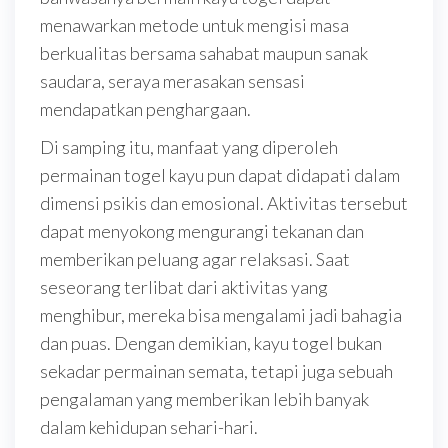
menawarkan metode untuk mengisi masa
berkualitas bersama sahabat maupun sanak
saudara, seraya merasakan sensasi
mendapatkan penghargaan.
Di samping itu, manfaat yang diperoleh
permainan togel kayu pun dapat didapati dalam
dimensi psikis dan emosional. Aktivitas tersebut
dapat menyokong mengurangi tekanan dan
memberikan peluang agar relaksasi. Saat
seseorang terlibat dari aktivitas yang
menghibur, mereka bisa mengalami jadi bahagia
dan puas. Dengan demikian, kayu togel bukan
sekadar permainan semata, tetapi juga sebuah
pengalaman yang memberikan lebih banyak
dalam kehidupan sehari-hari.