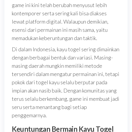
game ini kini telah berubah menyusut lebih
kontemporer serta sering kali bisa diakses
lewat platform digital. Walaupun demikian,
esensi dari permainan ini masih sama, yaitu
memadukan keberuntungan dan taktik.
Di dalam Indonesia, kayu togel sering dimainkan
dengan berbagai bentuk dan variasi. Masing-
masing daerah mungkin memiliki metode
tersendiri dalam mengatur permainan ini, tetapi
pokok dari togel kayu selalu berputar pada
impian akan nasib baik. Dengan komunitas yang
terus selalu berkembang, game ini membuat jadi
seru serta menantang bagi setiap
penggemarnya.
Keuntungan Bermain Kayu Togel