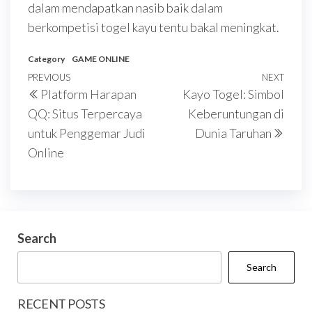
dalam mendapatkan nasib baik dalam
berkompetisi togel kayu tentu bakal meningkat.
Category
GAME ONLINE
Post
Previous
PREVIOUS
NEXT
Next
Platform Harapan
Kayo Togel: Simbol
navigation
Post
Post
QQ: Situs Terpercaya
Keberuntungan di
untuk Penggemar Judi
Dunia Taruhan
Online
Search
Search
RECENT POSTS