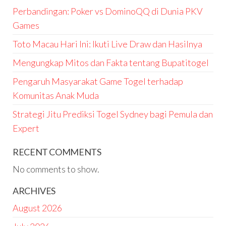
Perbandingan: Poker vs DominoQQ di Dunia PKV
Games
Toto Macau Hari Ini: Ikuti Live Draw dan Hasilnya
Mengungkap Mitos dan Fakta tentang Bupatitogel
Pengaruh Masyarakat Game Togel terhadap
Komunitas Anak Muda
Strategi Jitu Prediksi Togel Sydney bagi Pemula dan
Expert
RECENT COMMENTS
No comments to show.
ARCHIVES
August 2026