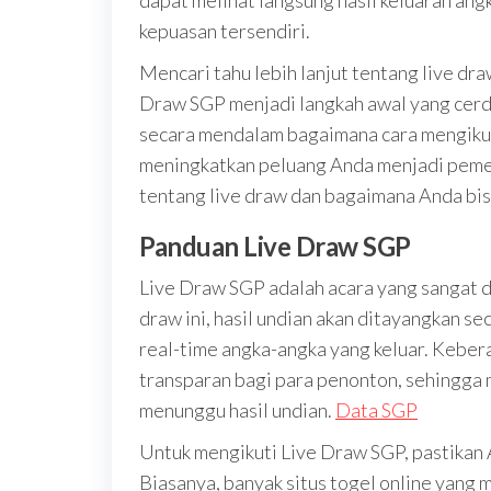
dapat melihat langsung hasil keluaran ang
kepuasan tersendiri.
Mencari tahu lebih lanjut tentang live dr
Draw SGP menjadi langkah awal yang cerdas
secara mendalam bagaimana cara mengikuti 
meningkatkan peluang Anda menjadi pemen
tentang live draw dan bagaimana Anda bi
Panduan Live Draw SGP
Live Draw SGP adalah acara yang sangat d
draw ini, hasil undian akan ditayangkan s
real-time angka-angka yang keluar. Keber
transparan bagi para penonton, sehingga
menunggu hasil undian.
Data SGP
Untuk mengikuti Live Draw SGP, pastikan A
Biasanya, banyak situs togel online yang 