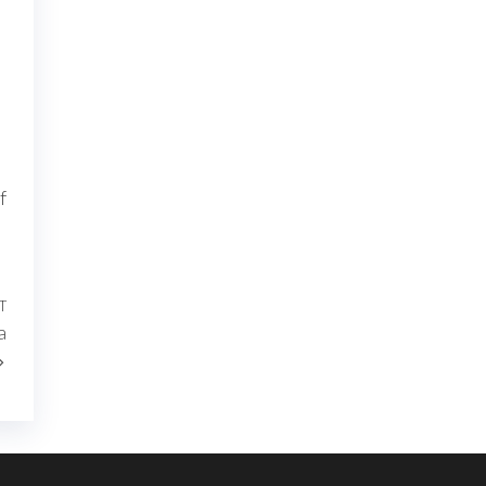
f
T
Next
a
Post