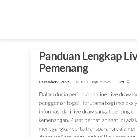
Skip
to
the
content
Panduan Lengkap Liv
Pemenang
December 3, 2025
By
fOT8EJXjf0m8ov5
Off
Dalam dunia perjudian online, live draw me
penggemar togel. Terutama bagi mereka y
informasi dari live draw sangat penting 
kemenangan. Pusat perhatian saat ini ad
menegangkan serta transparansi dalam pr