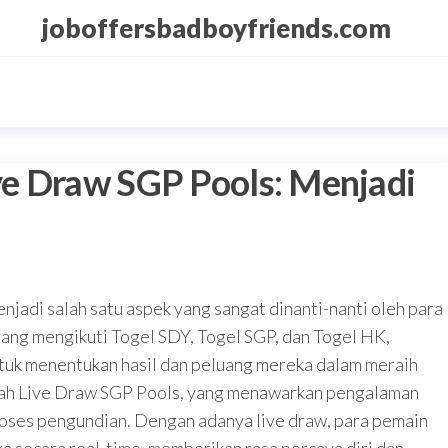
joboffersbadboyfriends.com
e Draw SGP Pools: Menjadi
njadi salah satu aspek yang sangat dinanti-nanti oleh para
ang mengikuti Togel SDY, Togel SGP, dan Togel HK,
untuk menentukan hasil dan peluang mereka dalam meraih
alah Live Draw SGP Pools, yang menawarkan pengalaman
oses pengundian. Dengan adanya live draw, para pemain