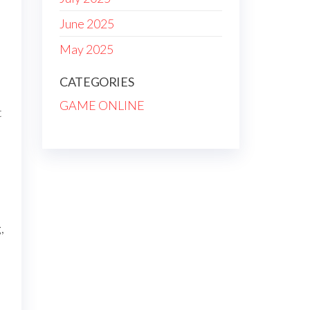
June 2025
May 2025
CATEGORIES
GAME ONLINE
t
,