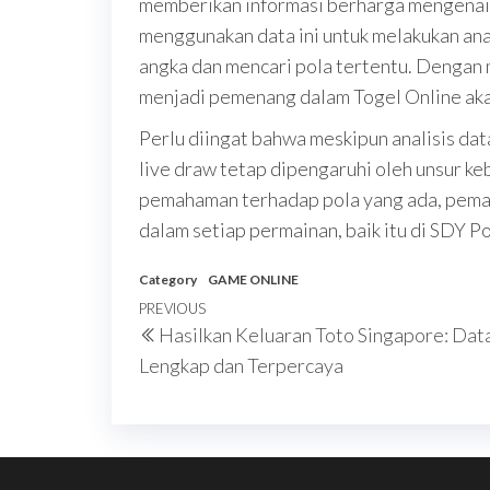
memberikan informasi berharga mengenai 
menggunakan data ini untuk melakukan ana
angka dan mencari pola tertentu. Dengan 
menjadi pemenang dalam Togel Online aka
Perlu diingat bahwa meskipun analisis da
live draw tetap dipengaruhi oleh unsur 
pemahaman terhadap pola yang ada, pemain
dalam setiap permainan, baik itu di SDY P
Category
GAME ONLINE
Post
Previous
PREVIOUS
Hasilkan Keluaran Toto Singapore: Dat
navigation
Post
Lengkap dan Terpercaya