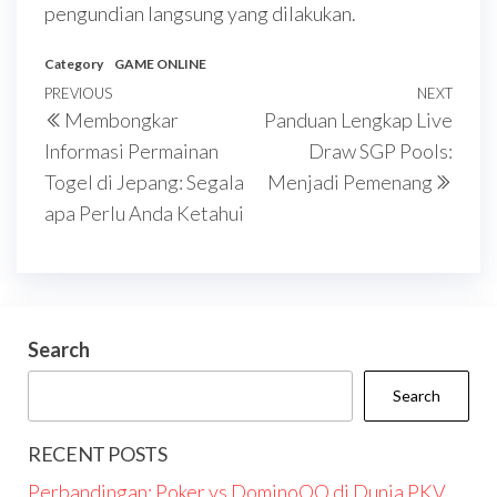
pengundian langsung yang dilakukan.
Category
GAME ONLINE
Post
Previous
PREVIOUS
NEXT
Next
Membongkar
Panduan Lengkap Live
navigation
Post
Post
Informasi Permainan
Draw SGP Pools:
Togel di Jepang: Segala
Menjadi Pemenang
apa Perlu Anda Ketahui
Search
Search
RECENT POSTS
Perbandingan: Poker vs DominoQQ di Dunia PKV