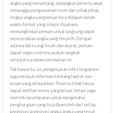
angka yang menantang, sedangkan peserta amat
menunggu pengumuman resmi dari pihak pihak.
Angka-angka yang keluar bisa didapat dalam
waktu format yang simple dipahami,
memungkinkan pemain untuk langsung dapat
mencocokkan angka yang tim pilih. Dengan
adanya data yang lincah dan akurat, pemain
dapat segera merencanakan langkah
selanjutnya dalam permainan ini.
Tak hanya itu, ini, pengeluaran lotto Singapore
juga meliputi informasi tentang hadiah dan
kolam yang ditawarkan. Peserta tidak hanya
dapat melihat nomor yang keluar, tetapi juga
memiliki kesempatan untuk mengetahui
penghargaan yang bisa diperoleh dari setiap
kombinasi kombinasi angka angka yang tepat.