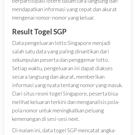
berpartisipasi lotere dalam cara langsung dan
mendapatkan informasi yang cepat dan akurat
mengenai nomor-nomor yang keluar.
Result Togel SGP
Data pengeluaran lotto Singapore menjadi
salah satu data yang paling dinantikan dari
sekumpulan peserta dan penggemar lotto.
Setiap waktu, pengeluaran ini dapat diakses
secara langsung dan akurat, memberikan
informasi yang nyata tentang nomor yang masuk.
Dari situs resmi togel Singapore, peserta bisa
melihat keluaran terkini dan menganalisis pola-
pola nomor untuk meningkatkan peluang
kemenangan di sesi-sesi next.
Di malam ini, data togel SGP mencatat angka-