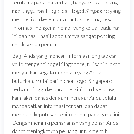
terutama pada malam hari, banyak sekali orang
menunggu hasil togel dari togel Singapore yang
memberikan kesempatan untuk menang besar.
Informasi mengenai nomor yang keluar pada hari
ini dan hasil-hasil sebelumnya sangat penting
untuk semua pemain.
Bagi Anda yang mencari informasi lengkap dan
valid mengenai togel Singapore, tulisan ini akan
menyajikan segala informasi yang Anda
butuhkan. Mulai dari nomor togel Singapore
terbaru hingga keluaran terkini dan live draw,
kami akan bahas dengan rinci agar Anda selalu
mendapatkan informasi terbaru dan dapat
membuat keputusan lebih cermat pada game ini.
Dengan memiliki pemahaman yang benar, Anda
dapat meningkatkan peluang untuk meraih