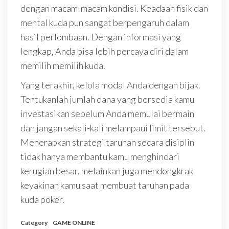
dengan macam-macam kondisi. Keadaan fisik dan
mental kuda pun sangat berpengaruh dalam
hasil perlombaan. Dengan informasi yang
lengkap, Anda bisa lebih percaya diri dalam
memilih memilih kuda.
Yang terakhir, kelola modal Anda dengan bijak.
Tentukanlah jumlah dana yang bersedia kamu
investasikan sebelum Anda memulai bermain
dan jangan sekali-kali melampaui limit tersebut.
Menerapkan strategi taruhan secara disiplin
tidak hanya membantu kamu menghindari
kerugian besar, melainkan juga mendongkrak
keyakinan kamu saat membuat taruhan pada
kuda poker.
Category
GAME ONLINE