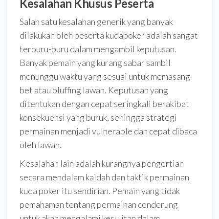
Kesalahan Khusus Peserta
Salah satu kesalahan generik yang banyak
dilakukan oleh peserta kudapoker adalah sangat
terburu-buru dalam mengambil keputusan.
Banyak pemain yang kurang sabar sambil
menunggu waktu yang sesuai untuk memasang
bet atau bluffing lawan. Keputusan yang
ditentukan dengan cepat seringkali berakibat
konsekuensi yang buruk, sehingga strategi
permainan menjadi vulnerable dan cepat dibaca
oleh lawan.
Kesalahan lain adalah kurangnya pengertian
secara mendalam kaidah dan taktik permainan
kuda poker itu sendirian. Pemain yang tidak
pemahaman tentang permainan cenderung
untuk akan mengalami kesulitan dalam