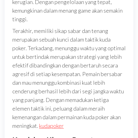
kerugian. Dengan pengelolaan yang tepat,
kemungkinan dalam menang game akan semakin
tinggi.
Terakhir, memiliki sikap sabar dan tenang
merupakan sebuah kunci dalam taktik kuda
poker. Terkadang, menunggu waktu yang optimal
untuk bertindak merupakan strategi yang lebih
efektif dibandingkan dengan bertaruh secara
agresif di setiap kesempatan. Pemain bersabar
dan mau menunggu kombinasi kuat lebih
cenderung berhasil lebih dari segi jangka waktu
yang panjang. Dengan memadukan ketiga
elemen taktik ini, peluang dalam meraih
kemenangan dalam permainan kuda poker akan
meningkat.
kudapoker