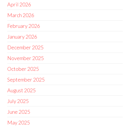
April 2026
March 2026
February 2026
January 2026
December 2025
November 2025
October 2025
September 2025
August 2025
July 2025
June 2025
May 2025