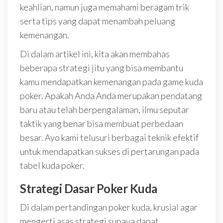
keahlian, namun juga memahami beragam trik
serta tips yang dapat menambah peluang
kemenangan.
Di dalam artikel ini, kita akan membahas
beberapa strategi jitu yang bisa membantu
kamu mendapatkan kemenangan pada game kuda
poker. Apakah Anda Anda merupakan pendatang
baru atau telah berpengalaman, ilmu seputar
taktik yang benar bisa membuat perbedaan
besar. Ayo kami telusuri berbagai teknik efektif
untuk mendapatkan sukses di pertarungan pada
tabel kuda poker.
Strategi Dasar Poker Kuda
Di dalam pertandingan poker kuda, krusial agar
mengerti asas strategi supaya dapat