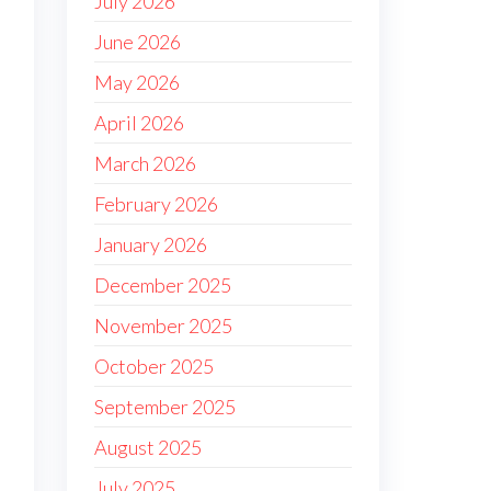
July 2026
June 2026
May 2026
April 2026
March 2026
February 2026
January 2026
December 2025
November 2025
October 2025
September 2025
August 2025
July 2025