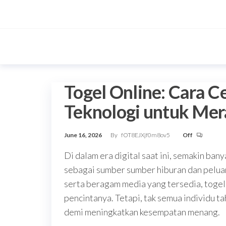
Skip
to
the
content
Togel Online: Cara 
Teknologi untuk Me
June 16, 2026
By
fOT8EJXjf0m8ov5
Off
Di dalam era digital saat ini, semakin ba
sebagai sumber sumber hiburan dan pelua
serta beragam media yang tersedia, togel
pencintanya. Tetapi, tak semua individu 
demi meningkatkan kesempatan menang.