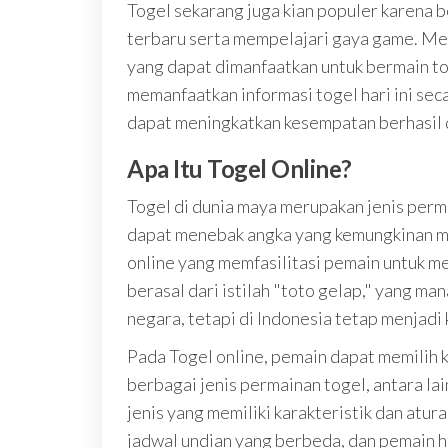
Togel sekarang juga kian populer karena
terbaru serta mempelajari gaya game. Mel
yang dapat dimanfaatkan untuk bermain to
memanfaatkan informasi togel hari ini se
dapat meningkatkan kesempatan berhasil 
Apa Itu Togel Online?
Togel di dunia maya merupakan jenis perma
dapat menebak angka yang kemungkinan mun
online yang memfasilitasi pemain untuk me
berasal dari istilah "toto gelap," yang m
negara, tetapi di Indonesia tetap menjadi 
Pada Togel online, pemain dapat memilih k
berbagai jenis permainan togel, antara lai
jenis yang memiliki karakteristik dan atu
jadwal undian yang berbeda, dan pemain ha