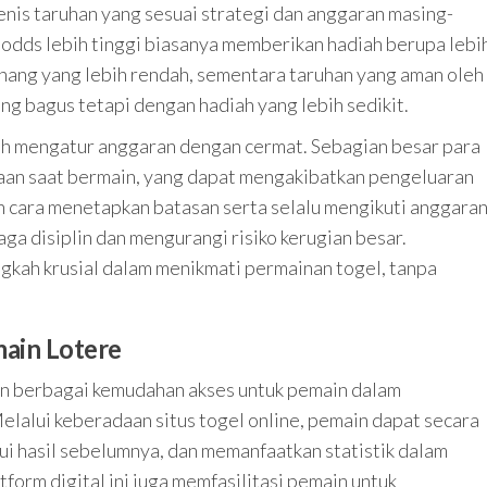
nis taruhan yang sesuai strategi dan anggaran masing-
 odds lebih tinggi biasanya memberikan hadiah berupa lebi
enang yang lebih rendah, sementara taruhan yang aman oleh
g bagus tetapi dengan hadiah yang lebih sedikit.
alah mengatur anggaran dengan cermat. Sebagian besar para
saan saat bermain, yang dapat mengakibatkan pengeluaran
n cara menetapkan batasan serta selalu mengikuti anggara
ga disiplin dan mengurangi risiko kerugian besar.
gkah krusial dalam menikmati permainan togel, tanpa
ain Lotere
an berbagai kemudahan akses untuk pemain dalam
elalui keberadaan situs togel online, pemain dapat secara
ui hasil sebelumnya, dan memanfaatkan statistik dalam
orm digital ini juga memfasilitasi pemain untuk