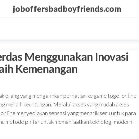
joboffersbadboyfriends.com
Cerdas Menggunakan Inovasi
raih Kemenangan
nyak orang yang mengalihkan perhatian ke game togel online
ng meraih keuntungan. Melalui akses yang mudah akses
 online menyediakan sensasi yang menarik seru untuk para
tahu metode pintar untuk memanfaatkan teknologi modern