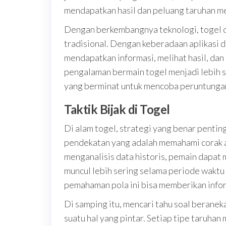
mendapatkan hasil dan peluang taruhan m
Dengan berkembangnya teknologi, togel on
tradisional. Dengan keberadaan aplikasi 
mendapatkan informasi, melihat hasil, dan
pengalaman bermain togel menjadi lebih s
yang berminat untuk mencoba peruntungan
Taktik Bijak di Togel
Di alam togel, strategi yang benar penti
pendekatan yang adalah memahami corak an
menganalisis data historis, pemain dapa
muncul lebih sering selama periode waktu
pemahaman pola ini bisa memberikan info
Di samping itu, mencari tahu soal beranek
suatu hal yang pintar. Setiap tipe taruha