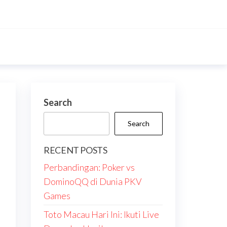
Search
Search
RECENT POSTS
Perbandingan: Poker vs
DominoQQ di Dunia PKV
Games
Toto Macau Hari Ini: Ikuti Live