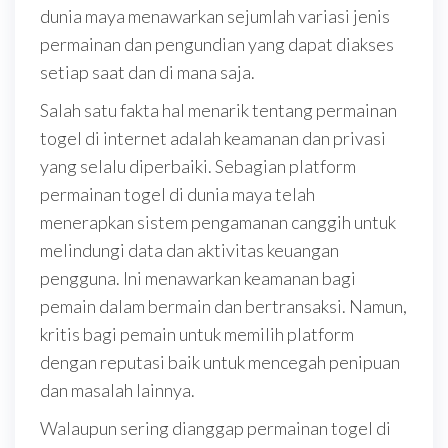
dunia maya menawarkan sejumlah variasi jenis
permainan dan pengundian yang dapat diakses
setiap saat dan di mana saja.
Salah satu fakta hal menarik tentang permainan
togel di internet adalah keamanan dan privasi
yang selalu diperbaiki. Sebagian platform
permainan togel di dunia maya telah
menerapkan sistem pengamanan canggih untuk
melindungi data dan aktivitas keuangan
pengguna. Ini menawarkan keamanan bagi
pemain dalam bermain dan bertransaksi. Namun,
kritis bagi pemain untuk memilih platform
dengan reputasi baik untuk mencegah penipuan
dan masalah lainnya.
Walaupun sering dianggap permainan togel di