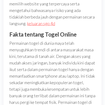
memilih website yang terpercaya serta
mengetahui bahwasanya risiko yang ada
tidaklah berbeda jauh dengan permainan secara
langsung.
keluaran sgp 4d
Fakta tentang Togel Online
Permainan togel di dunia maya telah
menyuguhkan trendi di antara masyarakat masa
kini, terutama di tanah air. Dengan akses yang
mudah akses jaringan, banyak individu kini dapat
ikut serta dalam permainan togel hanya dengan
memanfaatkan smartphone atau laptop. Ini tidak
sekadar meningkatkan kepopuleran togel,
tetapi juga membuka kesempatan untuk lebih
banyak orang terlibat dalam permainan ini tanpa
harus pergi ke tempat fisik. Permainan togel di