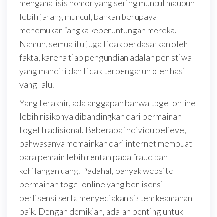
menganalisis nomor yang sering muncul maupun
lebih jarang muncul, bahkan berupaya
menemukan “angka keberuntungan mereka.
Namun, semua itu juga tidak berdasarkan oleh
fakta, karena tiap pengundian adalah peristiwa
yang mandiri dan tidak terpengaruh oleh hasil
yang lalu.
Yang terakhir, ada anggapan bahwa togel online
lebih risikonya dibandingkan dari permainan
togel tradisional. Beberapa individu believe,
bahwasanya memainkan dari internet membuat
para pemain lebih rentan pada fraud dan
kehilangan uang. Padahal, banyak website
permainan togel online yang berlisensi
berlisensi serta menyediakan sistem keamanan
baik. Dengan demikian, adalah penting untuk