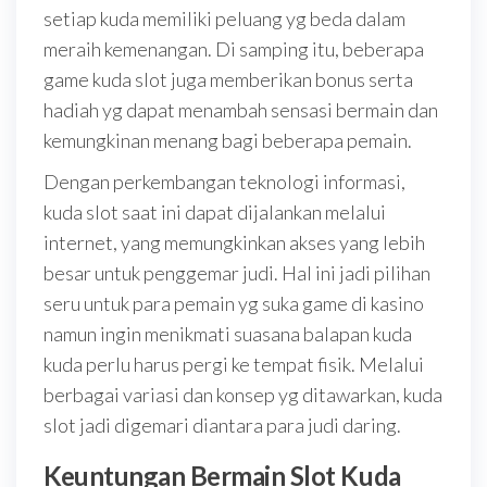
setiap kuda memiliki peluang yg beda dalam
meraih kemenangan. Di samping itu, beberapa
game kuda slot juga memberikan bonus serta
hadiah yg dapat menambah sensasi bermain dan
kemungkinan menang bagi beberapa pemain.
Dengan perkembangan teknologi informasi,
kuda slot saat ini dapat dijalankan melalui
internet, yang memungkinkan akses yang lebih
besar untuk penggemar judi. Hal ini jadi pilihan
seru untuk para pemain yg suka game di kasino
namun ingin menikmati suasana balapan kuda
kuda perlu harus pergi ke tempat fisik. Melalui
berbagai variasi dan konsep yg ditawarkan, kuda
slot jadi digemari diantara para judi daring.
Keuntungan Bermain Slot Kuda