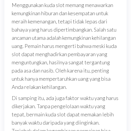
Menggunakan kuda slot memang menawarkan
kemungkinan hiburan dan kesempatan untuk
meraih kemenangan, tetapi tidak lepas dari
bahaya yang harus dipertimbangkan. Salah satu
ancaman utama adalah kemungkinan kehilangan
uang. Pemain harus mengerti bahwa meski kuda
slot dapat menghadirkan pembayaran yang
menguntungkan, hasilnya sangat tergantung
pada asa dan nasib. Oleh karena itu, penting
untuk hanya mempertaruhkan uang yang bisa
Anda relakan kehilangan.
Di samping itu, ada juga faktor waktu yang harus
dikerjakan. Tanpa pengelolaan waktu yang
tepat, bermain kuda slot dapat memakan lebih
banyak waktu daripada yang diinginkan.
Terjebak dalam kegembiraan permainan bisa