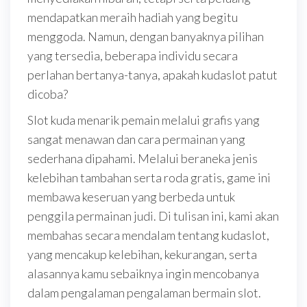
mendapatkan meraih hadiah yang begitu
menggoda. Namun, dengan banyaknya pilihan
yang tersedia, beberapa individu secara
perlahan bertanya-tanya, apakah kudaslot patut
dicoba?
Slot kuda menarik pemain melalui grafis yang
sangat menawan dan cara permainan yang
sederhana dipahami. Melalui beraneka jenis
kelebihan tambahan serta roda gratis, game ini
membawa keseruan yang berbeda untuk
penggila permainan judi. Di tulisan ini, kami akan
membahas secara mendalam tentang kudaslot,
yang mencakup kelebihan, kekurangan, serta
alasannya kamu sebaiknya ingin mencobanya
dalam pengalaman pengalaman bermain slot.