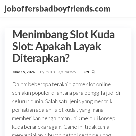
Skip
joboffersbadboyfriends.com
to
the
content
Menimbang Slot Kuda
Slot: Apakah Layak
Diterapkan?
June 15, 2026
By
fOT8EJXjf0m8ov5
Off
Dalam beberapa terakhir, game slot online
semakin populer di antara para penggila judi di
seluruh dunia. Salah satu jenis yang menarik
perhatian adalah "slot kuda", yang mana
memberikan pengalaman unik melalui konsep
kuda beraneka ragam. Game ini tidak cuma
menyediakan hiburan, tetapi serta peluang