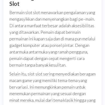
Slot
Bermain slot slot menawarkan pengalaman yang
mengasyikkan dan menyenangkan bagi pe–main.
Di antara manfaat terbesar adalah aksesibilitas
yang ditawarkan. Pemain dapat bermain
permainan ini kapan saja dan di mana pun melalui
gadget komputer atau ponsel pintar. Dengan
antarmuka antarmuka yang ramah pengguna,
pemain dapat dengan cepat mengerti cara
bermain tanpa banyak kesulitan.
Selain itu, slot slot sering menyediakan beragam
macam game yang memiliki tema-tema yang
bervariasi. Ini memungkinkan pemain untuk
menemukan permainan yang sesuai dengan
minat mereka, mulai dari tema klasik hingga yang