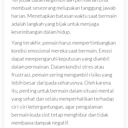
membuat seseorang melupakan tanggung jawab
harian. Menetapkan batasan waktu saat bermain
adalah langkah yang bijak untuk menjaga
keseimbangan dalam hidup.
Yang terakhir, pemain harus mempertimbangkan
kondisi emosional mereka saat bermain. Emosi
dapat mempengaruhi keputusan yang diambil
dalam permainan. Dalam kondisi stres atau
frustrasi, pemain sering mengambil risiko yang
lebih besar daripada seharusnya. Oleh karena
itu, penting untuk bermain dalam situasi mental
yang sehat dan selalu memperhatikan terhadap
ciri-ciri ketergantungan, agar pengalaman
bermain kuda slot tetap menghibur dan tidak
membawa dampak negatif.