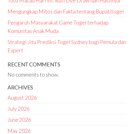
Toto Macau Hari Ini: Ikuti Live Draw dan Hasilnya
Mengungkap Mitos dan Fakta tentang Bupatitogel
Pengaruh Masyarakat Game Togel terhadap
Komunitas Anak Muda
Strategi Jitu Prediksi Togel Sydney bagi Pemula dan
Expert
RECENT COMMENTS
No comments to show.
ARCHIVES
August 2026
July 2026
June 2026
May 2026