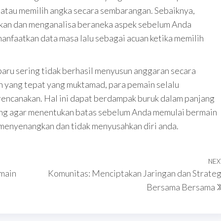
 atau memilih angka secara sembarangan. Sebaiknya,
kan dan menganalisa beraneka aspek sebelum Anda
nfaatkan data masa lalu sebagai acuan ketika memilih
aru sering tidak berhasil menyusun anggaran secara
an yang tepat yang muktamad, para pemain selalu
irencanakan. Hal ini dapat berdampak buruk dalam panjang
ing agar menentukan batas sebelum Anda memulai bermain
 menyenangkan dan tidak menyusahkan diri anda.
NEX
main
Komunitas: Menciptakan Jaringan dan Strateg
Bersama Bersama