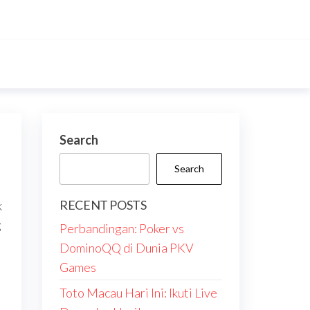
Search
Search
RECENT POSTS
k
g
Perbandingan: Poker vs
DominoQQ di Dunia PKV
Games
Toto Macau Hari Ini: Ikuti Live