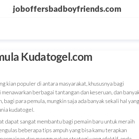
joboffersbadboyfriends.com
mula Kudatogel.com
ng kian populer di antara masyarakat, khususnya bagi
i menawarkan berbagai tantangan dan keseruan, dan banya
, bagi para pemula, mungkin saja ada banyak sekali hal yan
nia kudatogel.
at dapat sangat membantu bagi pemain baru untuk meraih
 mengulas beberapa tips ampuh yang bisa kamu terapkan
ermainan dan menggunakan strategi yang efektif, anda