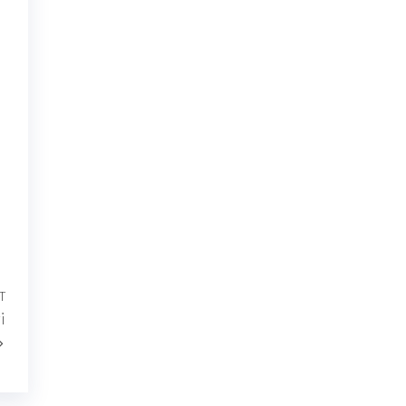
T
Next
i
Post