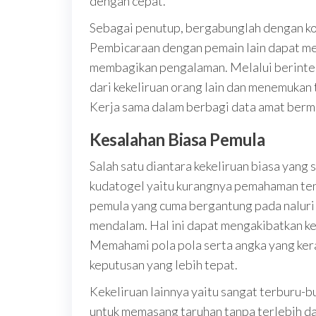
dengan cepat.
Sebagai penutup, bergabunglah dengan ko
Pembicaraan dengan pemain lain dapat m
membagikan pengalaman. Melalui berinter
dari kekeliruan orang lain dan menemukan 
Kerja sama dalam berbagi data amat ber
Kesalahan Biasa Pemula
Salah satu diantara kekeliruan biasa yang
kudatogel yaitu kurangnya pemahaman tent
pemula yang cuma bergantung pada naluri
mendalam. Hal ini dapat mengakibatkan ke
Memahami pola pola serta angka yang ker
keputusan yang lebih tepat.
Kekeliruan lainnya yaitu sangat terburu-b
untuk memasang taruhan tanpa terlebih da