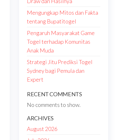
Draw dan Hasilnya
Mengungkap Mitos dan Fakta
tentang Bupatitogel
Pengaruh Masyarakat Game
Togel terhadap Komunitas
Anak Muda
Strategi Jitu Prediksi Togel
Sydney bagi Pemula dan
Expert
RECENT COMMENTS
No comments to show.
ARCHIVES
August 2026