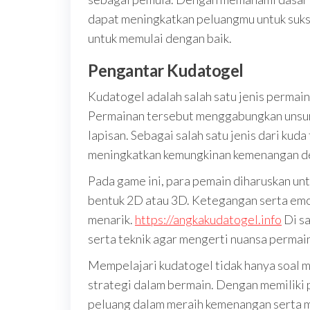
dapat meningkatkan peluangmu untuk sukses
untuk memulai dengan baik.
Pengantar Kudatogel
Kudatogel adalah salah satu jenis permain
Permainan tersebut menggabungkan unsur 
lapisan. Sebagai salah satu jenis dari ku
meningkatkan kemungkinan kemenangan de
Pada game ini, para pemain diharuskan unt
bentuk 2D atau 3D. Ketegangan serta emo
menarik.
https://angkakudatogel.info
Di sa
serta teknik agar mengerti nuansa permain
Mempelajari kudatogel tidak hanya soal 
strategi dalam bermain. Dengan memiliki
peluang dalam meraih kemenangan serta 