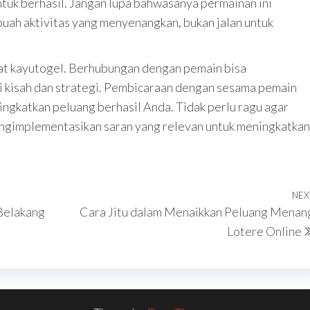
tuk berhasil. Jangan lupa bahwasanya permainan ini
uah aktivitas yang menyenangkan, bukan jalan untuk
iat kayutogel. Berhubungan dengan pemain bisa
i kisah dan strategi. Pembicaraan dengan sesama pemain
gkatkan peluang berhasil Anda. Tidak perlu ragu agar
mengimplementasikan saran yang relevan untuk meningkatkan
NEX
Belakang
Cara Jitu dalam Menaikkan Peluang Menan
Lotere Online