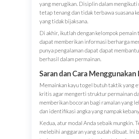
yang merugikan. Disiplin dalam mengikut
tetap tenang dan tidak terbawa suasana ke
yang tidak bijaksana.
Di akhir, ikutlah dengan kelompok pemain
dapat memberikan informasi berharga meng
punya pengalaman dapat dapat membantu 
berhasil dalam permainan.
Saran dan Cara Menggunakan 
Memainkan kayu togel butuh taktik yang e
kritis agar mengerti struktur permainan d
memberikan bocoran bagi ramalan yang leb
dan identifikasi angka yang nampak kebany
Kedua, atur modal Anda sebaik mungkin. Tet
melebihi anggaran yang sudah dibuat. Ini