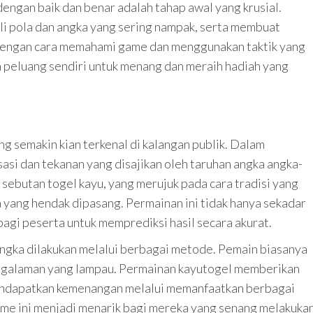
ngan baik dan benar adalah tahap awal yang krusial.
i pola dan angka yang sering nampak, serta membuat
ngan cara memahami game dan menggunakan taktik yang
 peluang sendiri untuk menang dan meraih hadiah yang
g semakin kian terkenal di kalangan publik. Dalam
asi dan tekanan yang disajikan oleh taruhan angka angka-
 sebutan togel kayu, yang merujuk pada cara tradisi yang
yang hendak dipasang. Permainan ini tidak hanya sekadar
bagi peserta untuk memprediksi hasil secara akurat.
angka dilakukan melalui berbagai metode. Pemain biasanya
pengalaman yang lampau. Permainan kayutogel memberikan
endapatkan kemenangan melalui memanfaatkan berbagai
ame ini menjadi menarik bagi mereka yang senang melakuka