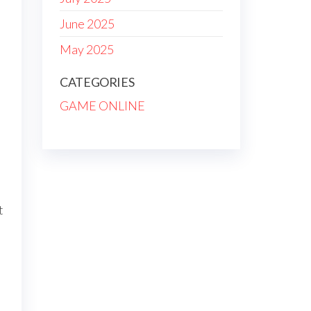
June 2025
May 2025
CATEGORIES
GAME ONLINE
t