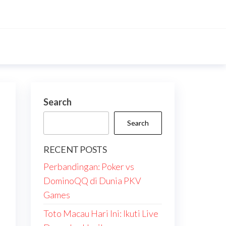
Search
Search
RECENT POSTS
Perbandingan: Poker vs
DominoQQ di Dunia PKV
Games
Toto Macau Hari Ini: Ikuti Live