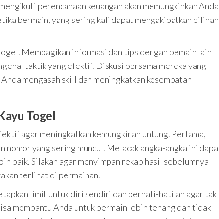
i mengikuti perencanaan keuangan akan memungkinkan Anda
tika bermain, yang sering kali dapat mengakibatkan pilihan
 togel. Membagikan informasi dan tips dengan pemain lain
enai taktik yang efektif. Diskusi bersama mereka yang
Anda mengasah skill dan meningkatkan kesempatan
Kayu Togel
fektif agar meningkatkan kemungkinan untung. Pertama,
an nomor yang sering muncul. Melacak angka-angka ini dapa
ih baik. Silakan agar menyimpan rekap hasil sebelumnya
akan terlihat di permainan.
apkan limit untuk diri sendiri dan berhati-hatilah agar tak
 bisa membantu Anda untuk bermain lebih tenang dan tidak