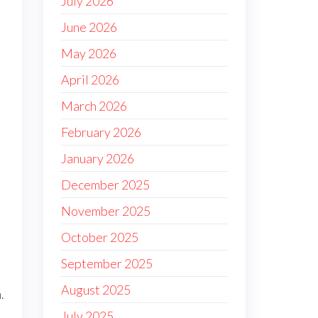
July 2026
June 2026
May 2026
April 2026
a
March 2026
February 2026
January 2026
December 2025
November 2025
October 2025
September 2025
August 2025
.
July 2025