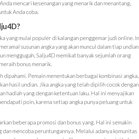
 Anda mencari kesenangan yang menarik dan menantang,
untuk Anda coba.
lju4D?
 yang mulai populer di kalangan penggemar judi online. In
eramal susunan angka yang akan muncul dalam tiap undian
n menggugah, Salju4D memikat banyak sejumlah orang
 meraih bonus menarik.
 dipahami. Pemain menentukan berbagai kombinasi angka,
kan hasil undian. Jika angka yang telah dipilih cocok dengan
n hadiah yang dengan ketentuan laku. Hal ini menyajikan
endapati poin, karena setiap angka punya peluang untuk
warkan beberapa promosi dan bonus yang. Hal ini semakin
g dan mencoba peruntungannya. Melalui adanya komunitas