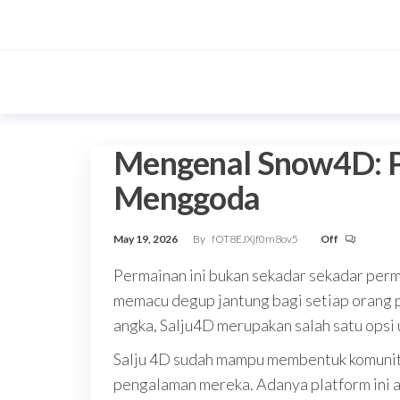
Skip
to
the
content
Mengenal Snow4D: P
Menggoda
May 19, 2026
By
fOT8EJXjf0m8ov5
Off
Permainan ini bukan sekadar sekadar per
memacu degup jantung bagi setiap orang p
angka, Salju4D merupakan salah satu ops
Salju 4D sudah mampu membentuk komunitas
pengalaman mereka. Adanya platform ini aks