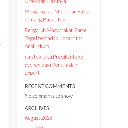
Draw dan Hasilnya
Mengungkap Mitos dan Fakta
tentang Bupatitogel
Pengaruh Masyarakat Game
i
Togel terhadap Komunitas
.
Anak Muda
Strategi Jitu Prediksi Togel
Sydney bagi Pemula dan
Expert
RECENT COMMENTS
No comments to show.
ARCHIVES
August 2026