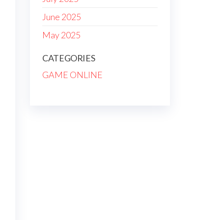
June 2025
May 2025
CATEGORIES
GAME ONLINE