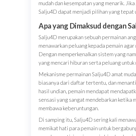
mudah dan kesempatan yang menarik. Jika
Salju4D dapat menjadi pilihan yang tepat 
Apa yang Dimaksud dengan Sa
Salju4D merupakan sebuah permainan angka
menawarkan peluang kepada pemain agar m
Dengan memperkenalkan sistem yang namu
yang mencari hiburan serta peluang untuk
Mekanisme permainan Salju4D amat mudah
biasanya dari daftar tertentu, dan menanti
hasil undian, pemain mendapat mendapatka
sensasi yang sangat mendebarkan ketika m
membawa keberuntungan.
Di samping itu, Salju4D sering kali mena
memikat hati para pemain untuk bergabun