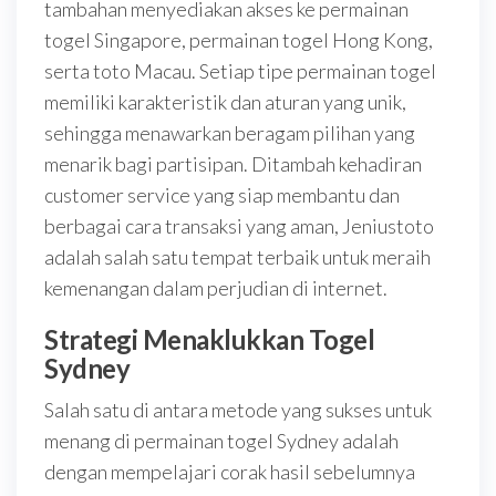
tambahan menyediakan akses ke permainan
togel Singapore, permainan togel Hong Kong,
serta toto Macau. Setiap tipe permainan togel
memiliki karakteristik dan aturan yang unik,
sehingga menawarkan beragam pilihan yang
menarik bagi partisipan. Ditambah kehadiran
customer service yang siap membantu dan
berbagai cara transaksi yang aman, Jeniustoto
adalah salah satu tempat terbaik untuk meraih
kemenangan dalam perjudian di internet.
Strategi Menaklukkan Togel
Sydney
Salah satu di antara metode yang sukses untuk
menang di permainan togel Sydney adalah
dengan mempelajari corak hasil sebelumnya