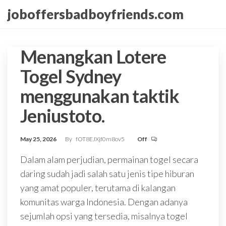
Skip
joboffersbadboyfriends.com
to
the
content
Menangkan Lotere
Togel Sydney
menggunakan taktik
Jeniustoto.
May 25, 2026
By
fOT8EJXjf0m8ov5
Off
Dalam alam perjudian, permainan togel secara
daring sudah jadi salah satu jenis tipe hiburan
yang amat populer, terutama di kalangan
komunitas warga Indonesia. Dengan adanya
sejumlah opsi yang tersedia, misalnya togel