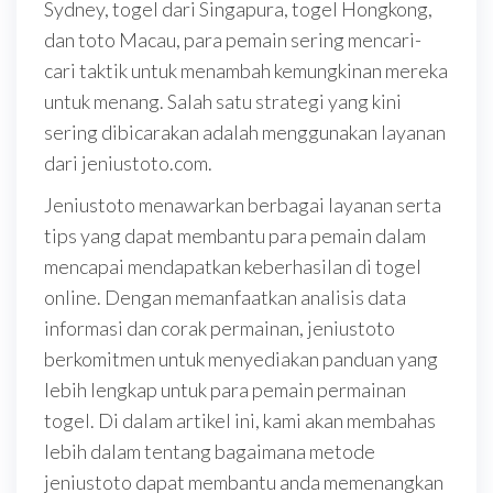
Sydney, togel dari Singapura, togel Hongkong,
dan toto Macau, para pemain sering mencari-
cari taktik untuk menambah kemungkinan mereka
untuk menang. Salah satu strategi yang kini
sering dibicarakan adalah menggunakan layanan
dari jeniustoto.com.
Jeniustoto menawarkan berbagai layanan serta
tips yang dapat membantu para pemain dalam
mencapai mendapatkan keberhasilan di togel
online. Dengan memanfaatkan analisis data
informasi dan corak permainan, jeniustoto
berkomitmen untuk menyediakan panduan yang
lebih lengkap untuk para pemain permainan
togel. Di dalam artikel ini, kami akan membahas
lebih dalam tentang bagaimana metode
jeniustoto dapat membantu anda memenangkan