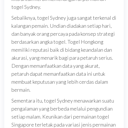
togel Sydney.
Sebaliknya, togel Sydney juga sangat terkenal di
kalangan pemain. Undian diadakan setiap hari,
dan banyak orang percaya pada konsep strategi
berdasarkan angka togel. Togel Hongkong
memiliki reputasi baik di bidang keandalan dan
akurasi, yang menarik bagi para petaruh serius.
Dengan memanfaatkan data yang akurat,
petaruh dapat memanfaatkan data ini untuk
membuat keputusan yang lebih cerdas dalam
bermain.
Sementara itu, togel Sydney menawarkan suatu
pengalaman yang berbeda melalui pengundian
setiap malam. Keunikan dari permainan togel
Singapore terletak pada variasi jenis permainan