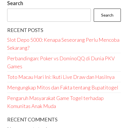
Search
Search
RECENT POSTS
Slot Depo 5000: Kenapa Seseorang Perlu Mencoba
Sekarang?
Perbandingan: Poker vs DominoQQ di Dunia PKV
Games
Toto Macau Hari Ini: Ikuti Live Draw dan Hasilnya
Mengungkap Mitos dan Fakta tentang Bupatitogel
Pengaruh Masyarakat Game Togel terhadap
Komunitas Anak Muda
RECENT COMMENTS