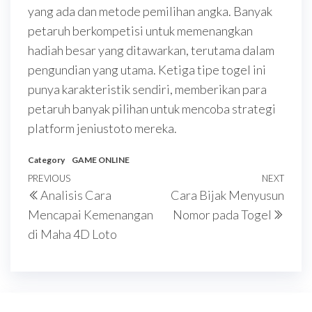
yang ada dan metode pemilihan angka. Banyak
petaruh berkompetisi untuk memenangkan
hadiah besar yang ditawarkan, terutama dalam
pengundian yang utama. Ketiga tipe togel ini
punya karakteristik sendiri, memberikan para
petaruh banyak pilihan untuk mencoba strategi
platform jeniustoto mereka.
Category
GAME ONLINE
Post
Previous
PREVIOUS
NEXT
Next
Analisis Cara
Cara Bijak Menyusun
navigation
Post
Post
Mencapai Kemenangan
Nomor pada Togel
di Maha 4D Loto