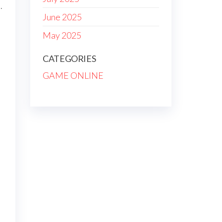
.
June 2025
May 2025
CATEGORIES
GAME ONLINE