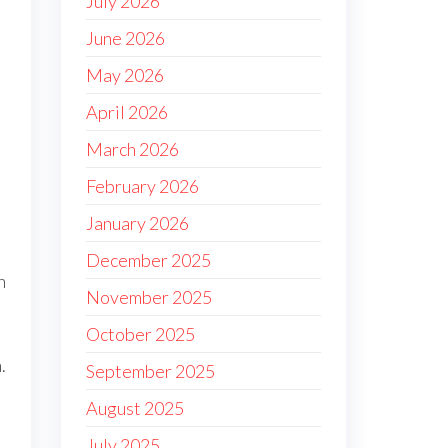
July 2026
June 2026
May 2026
April 2026
March 2026
February 2026
January 2026
December 2025
n
November 2025
October 2025
.
September 2025
August 2025
July 2025