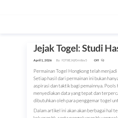
Skip
to
the
content
Jejak Togel: Studi H
April 1, 2026
By
fOT8EJXjf0m8ov5
Off
Permainan Togel Hongkong telah menjadi t
Setiap hasil dari permainan ini bukan hany
aspirasi dan taktik bagi pemainnya. Pool
menyediakan data yang tepat dan terperca
dibutuhkan oleh para penggemar togel unt
Dalam artikel ini akan akan berbagai hal 
keluaran hk, serta pengeluaran hk yang r