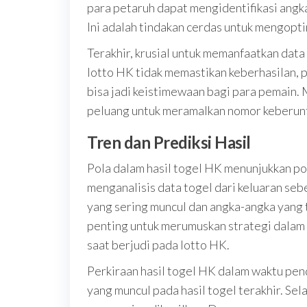
para petaruh dapat mengidentifikasi angk
Ini adalah tindakan cerdas untuk mengopti
Terakhir, krusial untuk memanfaatkan data
lotto HK tidak memastikan keberhasilan
bisa jadi keistimewaan bagi para pemain.
peluang untuk meramalkan nomor keberunt
Tren dan Prediksi Hasil
Pola dalam hasil togel HK menunjukkan po
menganalisis data togel dari keluaran se
yang sering muncul dan angka-angka yang t
penting untuk merumuskan strategi dalam
saat berjudi pada lotto HK.
Perkiraan hasil togel HK dalam waktu pen
yang muncul pada hasil togel terakhir. Se