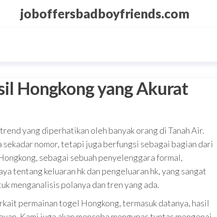
joboffersbadboyfriends.com
asil Hongkong yang Akurat
rend yang diperhatikan oleh banyak orang di Tanah Air.
a sekadar nomor, tetapi juga berfungsi sebagai bagian dari
s Hongkong, sebagai sebuah penyelenggara formal,
ya tentang keluaran hk dan pengeluaran hk, yang sangat
uk menganalisis polanya dan tren yang ada.
terkait permainan togel Hongkong, termasuk datanya, hasil
elevan. Kami juga akan mencoba mengupas tuntas mengenai