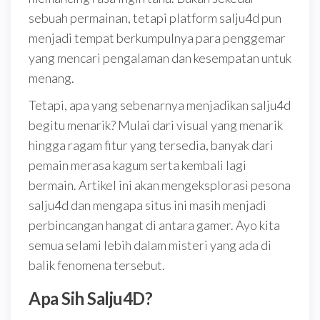
sebuah permainan, tetapi platform salju4d pun
menjadi tempat berkumpulnya para penggemar
yang mencari pengalaman dan kesempatan untuk
menang.
Tetapi, apa yang sebenarnya menjadikan salju4d
begitu menarik? Mulai dari visual yang menarik
hingga ragam fitur yang tersedia, banyak dari
pemain merasa kagum serta kembali lagi
bermain. Artikel ini akan mengeksplorasi pesona
salju4d dan mengapa situs ini masih menjadi
perbincangan hangat di antara gamer. Ayo kita
semua selami lebih dalam misteri yang ada di
balik fenomena tersebut.
Apa Sih Salju4D?