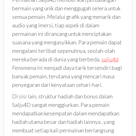
bermain yang unik dan menggugah selera untuk
semua pemain. Melalui grafik yang menarik dan
audio yang imersi, tiap aspek di dalam
permainan ini dirancang untuk menciptakan
suasana yang mengasyikkan. Para pemain dapat
mengalami terlibat sepenuhnya, seolah-olah
mereka berada di dunia yang berbeda.
salju4d
Fenomena ini menjadi daya tarik tersendiri bagi
banyak pemain, terutama yang mencari masa
penyegaran dari kenyataan sehari-hari.
Di sisi lain, struktur hadiah dan bonus dalam
Salju4D sangat menggiurkan. Para pemain
mendapatkan kesempatan dalam mendapatkan
hadiah utama besar dan hadiah lainnya , yang
membuat setiap kali permainan berlangsung