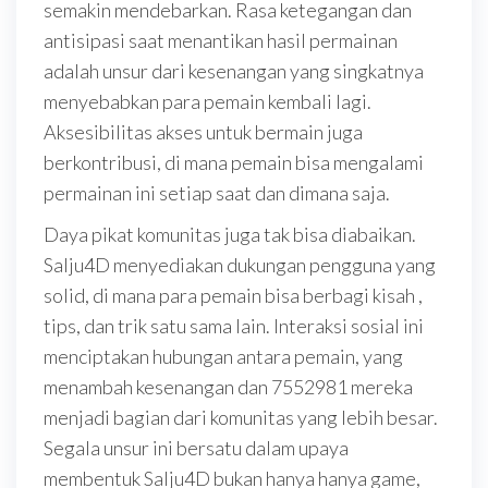
semakin mendebarkan. Rasa ketegangan dan
antisipasi saat menantikan hasil permainan
adalah unsur dari kesenangan yang singkatnya
menyebabkan para pemain kembali lagi.
Aksesibilitas akses untuk bermain juga
berkontribusi, di mana pemain bisa mengalami
permainan ini setiap saat dan dimana saja.
Daya pikat komunitas juga tak bisa diabaikan.
Salju4D menyediakan dukungan pengguna yang
solid, di mana para pemain bisa berbagi kisah ,
tips, dan trik satu sama lain. Interaksi sosial ini
menciptakan hubungan antara pemain, yang
menambah kesenangan dan 7552981 mereka
menjadi bagian dari komunitas yang lebih besar.
Segala unsur ini bersatu dalam upaya
membentuk Salju4D bukan hanya hanya game,