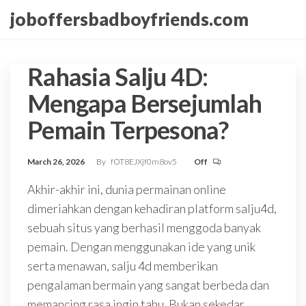
Skip
joboffersbadboyfriends.com
to
the
content
Rahasia Salju 4D:
Mengapa Bersejumlah
Pemain Terpesona?
March 26, 2026
By
fOT8EJXjf0m8ov5
Off
Akhir-akhir ini, dunia permainan online
dimeriahkan dengan kehadiran platform salju4d,
sebuah situs yang berhasil menggoda banyak
pemain. Dengan menggunakan ide yang unik
serta menawan, salju 4d memberikan
pengalaman bermain yang sangat berbeda dan
memancing rasa ingin tahu. Bukan sekedar