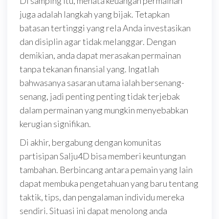
Di samping itu, menata keuangan permainan
juga adalah langkah yang bijak. Tetapkan
batasan tertinggi yang rela Anda investasikan
dan disiplin agar tidak melanggar. Dengan
demikian, anda dapat merasakan permainan
tanpa tekanan finansial yang. Ingatlah
bahwasanya sasaran utama ialah bersenang-
senang, jadi penting penting tidak terjebak
dalam permainan yang mungkin menyebabkan
kerugian signifikan.
Di akhir, bergabung dengan komunitas
partisipan Salju4D bisa memberi keuntungan
tambahan. Berbincang antara pemain yang lain
dapat membuka pengetahuan yang baru tentang
taktik, tips, dan pengalaman individu mereka
sendiri. Situasi ini dapat menolong anda