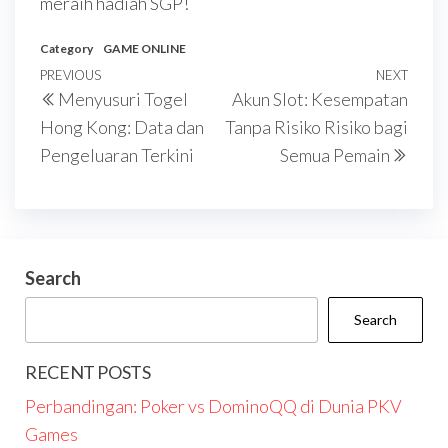
meraih hadiah SGP!
Category
GAME ONLINE
Post
Previous
PREVIOUS
NEXT
Next
Menyusuri Togel
Akun Slot: Kesempatan
navigation
Post
Post
Hong Kong: Data dan
Tanpa Risiko Risiko bagi
Pengeluaran Terkini
Semua Pemain
Search
Search
RECENT POSTS
Perbandingan: Poker vs DominoQQ di Dunia PKV
Games