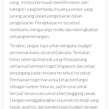
yang . Ini bisa termasuk memilih nomor dari
kategori yang berbeda, misalnya nomor yang
jarang jarang dalam pengeluaran dalam
pengeluaran. Pendekatan ini tersebut
membantu mengurangi resiko dan meningkatkan
peluang kemenangan.
Terakhir, jangan lupa untuk mengatur budget
permainan kamu secara bijaksana. Tentukan
batas seberapa banyak yang Anda pasang
setiap kali bermain togel Singapore dan tetap
berpegang pada rencana tersebut tersebut.
Permainan togel harusnya tetap berfungsi
sebagai sumber hiburan, jadi krusial untuk
berjudi secara cara secara bertanggung jawab.
Dengan menggabungkan sejumlah strategi yang
tepat, analisis, dan pengelolaan budget dengan