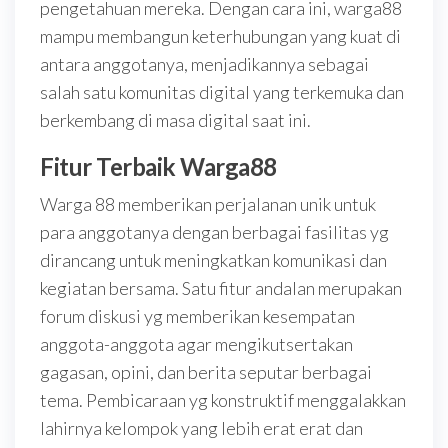
pengetahuan mereka. Dengan cara ini, warga88
mampu membangun keterhubungan yang kuat di
antara anggotanya, menjadikannya sebagai
salah satu komunitas digital yang terkemuka dan
berkembang di masa digital saat ini.
Fitur Terbaik Warga88
Warga 88 memberikan perjalanan unik untuk
para anggotanya dengan berbagai fasilitas yg
dirancang untuk meningkatkan komunikasi dan
kegiatan bersama. Satu fitur andalan merupakan
forum diskusi yg memberikan kesempatan
anggota-anggota agar mengikutsertakan
gagasan, opini, dan berita seputar berbagai
tema. Pembicaraan yg konstruktif menggalakkan
lahirnya kelompok yang lebih erat erat dan