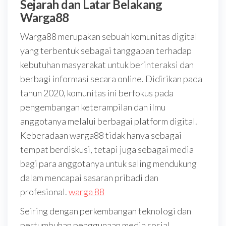
Sejarah dan Latar Belakang
Warga88
Warga88 merupakan sebuah komunitas digital
yang terbentuk sebagai tanggapan terhadap
kebutuhan masyarakat untuk berinteraksi dan
berbagi informasi secara online. Didirikan pada
tahun 2020, komunitas ini berfokus pada
pengembangan keterampilan dan ilmu
anggotanya melalui berbagai platform digital.
Keberadaan warga88 tidak hanya sebagai
tempat berdiskusi, tetapi juga sebagai media
bagi para anggotanya untuk saling mendukung
dalam mencapai sasaran pribadi dan
profesional.
warga 88
Seiring dengan perkembangan teknologi dan
pertumbuhan penggunaan media sosial,