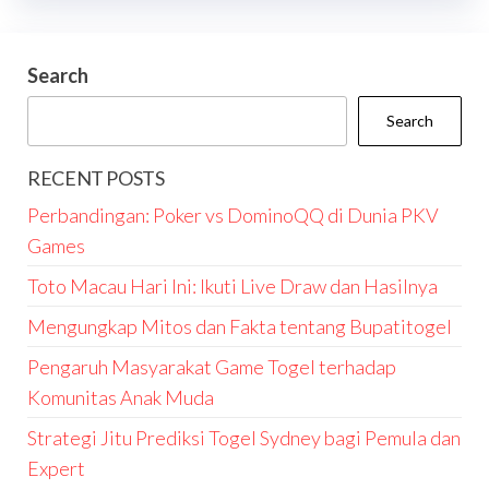
Search
Search
RECENT POSTS
Perbandingan: Poker vs DominoQQ di Dunia PKV
Games
Toto Macau Hari Ini: Ikuti Live Draw dan Hasilnya
Mengungkap Mitos dan Fakta tentang Bupatitogel
Pengaruh Masyarakat Game Togel terhadap
Komunitas Anak Muda
Strategi Jitu Prediksi Togel Sydney bagi Pemula dan
Expert