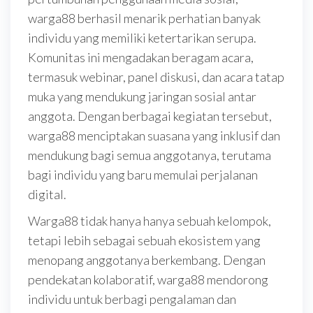
warga88 berhasil menarik perhatian banyak
individu yang memiliki ketertarikan serupa.
Komunitas ini mengadakan beragam acara,
termasuk webinar, panel diskusi, dan acara tatap
muka yang mendukung jaringan sosial antar
anggota. Dengan berbagai kegiatan tersebut,
warga88 menciptakan suasana yang inklusif dan
mendukung bagi semua anggotanya, terutama
bagi individu yang baru memulai perjalanan
digital.
Warga88 tidak hanya hanya sebuah kelompok,
tetapi lebih sebagai sebuah ekosistem yang
menopang anggotanya berkembang. Dengan
pendekatan kolaboratif, warga88 mendorong
individu untuk berbagi pengalaman dan