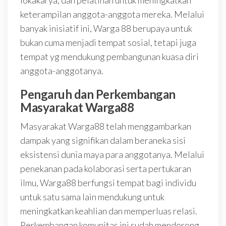
lokakarya, dan pelatihan untuk meningkatkan
keterampilan anggota-anggota mereka. Melalui
banyak inisiatif ini, Warga 88 berupaya untuk
bukan cuma menjadi tempat sosial, tetapi juga
tempat yg mendukung pembangunan kuasa diri
anggota-anggotanya.
Pengaruh dan Perkembangan
Masyarakat Warga88
Masyarakat Warga88 telah menggambarkan
dampak yang signifikan dalam beraneka sisi
eksistensi dunia maya para anggotanya. Melalui
penekanan pada kolaborasi serta pertukaran
ilmu, Warga88 berfungsi tempat bagi individu
untuk satu sama lain mendukung untuk
meningkatkan keahlian dan memperluas relasi.
Perkembangan komunitas ini sudah mendorong