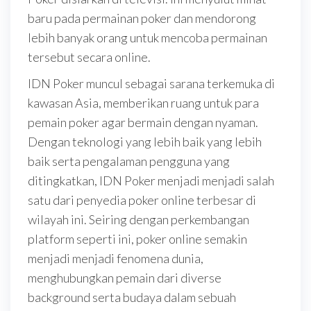
baru pada permainan poker dan mendorong
lebih banyak orang untuk mencoba permainan
tersebut secara online.
IDN Poker muncul sebagai sarana terkemuka di
kawasan Asia, memberikan ruang untuk para
pemain poker agar bermain dengan nyaman.
Dengan teknologi yang lebih baik yang lebih
baik serta pengalaman pengguna yang
ditingkatkan, IDN Poker menjadi menjadi salah
satu dari penyedia poker online terbesar di
wilayah ini. Seiring dengan perkembangan
platform seperti ini, poker online semakin
menjadi menjadi fenomena dunia,
menghubungkan pemain dari diverse
background serta budaya dalam sebuah