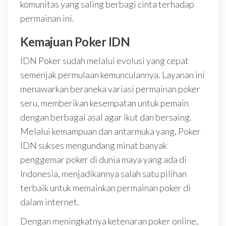
komunitas yang saling berbagi cinta terhadap
permainan ini.
Kemajuan Poker IDN
IDN Poker sudah melalui evolusi yang cepat
semenjak permulaan kemunculannya. Layanan ini
menawarkan beraneka variasi permainan poker
seru, memberikan kesempatan untuk pemain
dengan berbagai asal agar ikut dan bersaing.
Melalui kemampuan dan antarmuka yang, Poker
IDN sukses mengundang minat banyak
penggemar poker di dunia maya yang ada di
Indonesia, menjadikannya salah satu pilihan
terbaik untuk memainkan permainan poker di
dalam internet.
Dengan meningkatnya ketenaran poker online,