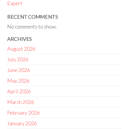
Expert
RECENT COMMENTS
No comments to show.
ARCHIVES
August 2026
July 2026
June 2026
May 2026
April 2026
March 2026
February 2026
January 2026