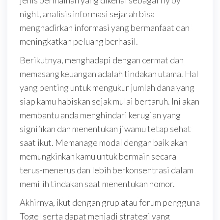
jenis permainan yang dikenal sebagai fly by
night, analisis informasi sejarah bisa
menghadirkan informasi yang bermanfaat dan
meningkatkan peluang berhasil.
Berikutnya, menghadapi dengan cermat dan
memasang keuangan adalah tindakan utama. Hal
yang penting untuk mengukur jumlah dana yang
siap kamu habiskan sejak mulai bertaruh. Ini akan
membantu anda menghindari kerugian yang
signifikan dan menentukan jiwamu tetap sehat
saat ikut. Memanage modal dengan baik akan
memungkinkan kamu untuk bermain secara
terus-menerus dan lebih berkonsentrasi dalam
memilih tindakan saat menentukan nomor.
Akhirnya, ikut dengan grup atau forum pengguna
Togel serta dapat menjadi strategi yang