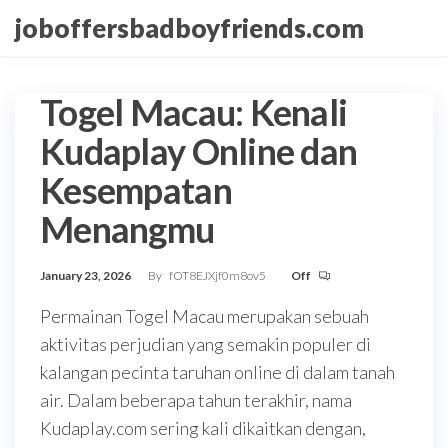
Skip
joboffersbadboyfriends.com
to
the
content
Togel Macau: Kenali
Kudaplay Online dan
Kesempatan
Menangmu
January 23, 2026
By
fOT8EJXjf0m8ov5
Off
Permainan Togel Macau merupakan sebuah
aktivitas perjudian yang semakin populer di
kalangan pecinta taruhan online di dalam tanah
air. Dalam beberapa tahun terakhir, nama
Kudaplay.com sering kali dikaitkan dengan,