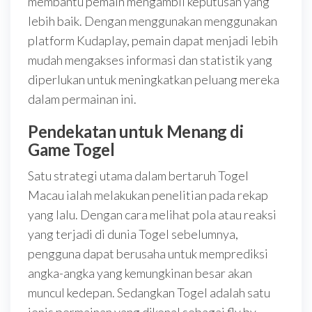
membantu pemain mengambil keputusan yang
lebih baik. Dengan menggunakan menggunakan
platform Kudaplay, pemain dapat menjadi lebih
mudah mengakses informasi dan statistik yang
diperlukan untuk meningkatkan peluang mereka
dalam permainan ini.
Pendekatan untuk Menang di
Game Togel
Satu strategi utama dalam bertaruh Togel
Macau ialah melakukan penelitian pada rekap
yang lalu. Dengan cara melihat pola atau reaksi
yang terjadi di dunia Togel sebelumnya,
pengguna dapat berusaha untuk memprediksi
angka-angka yang kemungkinan besar akan
muncul kedepan. Sedangkan Togel adalah satu