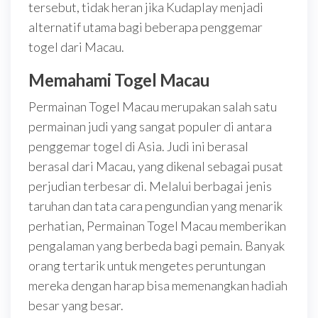
tersebut, tidak heran jika Kudaplay menjadi
alternatif utama bagi beberapa penggemar
togel dari Macau.
Memahami Togel Macau
Permainan Togel Macau merupakan salah satu
permainan judi yang sangat populer di antara
penggemar togel di Asia. Judi ini berasal
berasal dari Macau, yang dikenal sebagai pusat
perjudian terbesar di. Melalui berbagai jenis
taruhan dan tata cara pengundian yang menarik
perhatian, Permainan Togel Macau memberikan
pengalaman yang berbeda bagi pemain. Banyak
orang tertarik untuk mengetes peruntungan
mereka dengan harap bisa memenangkan hadiah
besar yang besar.