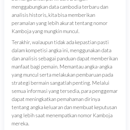
menggabungkan data cambodia terbaru dan
analisis historis, kita bisa memberikan
peramalan yang lebih akurat tentang nomor
Kamboja yang mungkin muncul.
Terakhir, walaupun tidak ada kepastian pasti
dalam kompetisi angka ini, menggunakan data
dan analisis sebagai panduan dapat memberikan
manfaat bagi pemain. Memantau angka-angka
yang muncul serta melakukan pembaruan pada
strategi bermain sangatlah penting. Melalui
semua informasi yang tersedia, para penggemar
dapat meningkatkan pemahaman dirinya
tentang angka keluaran dan membuat keputusan
yang lebih saat menempatkan nomor Kamboja
mereka.