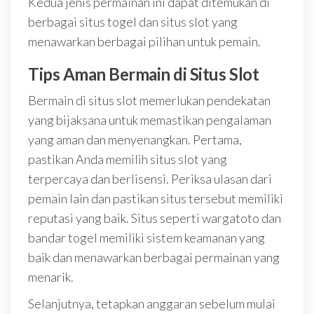
Kedua jenis permainan ini dapat ditemukan di
berbagai situs togel dan situs slot yang
menawarkan berbagai pilihan untuk pemain.
Tips Aman Bermain di Situs Slot
Bermain di situs slot memerlukan pendekatan
yang bijaksana untuk memastikan pengalaman
yang aman dan menyenangkan. Pertama,
pastikan Anda memilih situs slot yang
terpercaya dan berlisensi. Periksa ulasan dari
pemain lain dan pastikan situs tersebut memiliki
reputasi yang baik. Situs seperti wargatoto dan
bandar togel memiliki sistem keamanan yang
baik dan menawarkan berbagai permainan yang
menarik.
Selanjutnya, tetapkan anggaran sebelum mulai