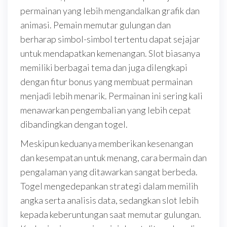
permainan yang lebih mengandalkan grafik dan
animasi. Pemain memutar gulungan dan
berharap simbol-simbol tertentu dapat sejajar
untuk mendapatkan kemenangan. Slot biasanya
memiliki berbagai tema dan juga dilengkapi
dengan fitur bonus yang membuat permainan
menjadi lebih menarik. Permainan ini sering kali
menawarkan pengembalian yang lebih cepat
dibandingkan dengan togel.
Meskipun keduanya memberikan kesenangan
dan kesempatan untuk menang, cara bermain dan
pengalaman yang ditawarkan sangat berbeda.
Togel mengedepankan strategi dalam memilih
angka serta analisis data, sedangkan slot lebih
kepada keberuntungan saat memutar gulungan.