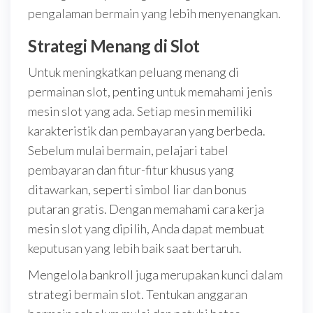
pengalaman bermain yang lebih menyenangkan.
Strategi Menang di Slot
Untuk meningkatkan peluang menang di
permainan slot, penting untuk memahami jenis
mesin slot yang ada. Setiap mesin memiliki
karakteristik dan pembayaran yang berbeda.
Sebelum mulai bermain, pelajari tabel
pembayaran dan fitur-fitur khusus yang
ditawarkan, seperti simbol liar dan bonus
putaran gratis. Dengan memahami cara kerja
mesin slot yang dipilih, Anda dapat membuat
keputusan yang lebih baik saat bertaruh.
Mengelola bankroll juga merupakan kunci dalam
strategi bermain slot. Tentukan anggaran