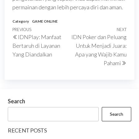
permainan dengan lebih percaya diri dan aman.
Category
GAME ONLINE
Post
Previous
PREVIOUS
NEXT
Next
IDNPlay: Manfaat
IDN Poker dan Peluang
navigation
Post
Post
Bertaruh di Layanan
Untuk Menjadi Juara:
Yang Diandalkan
Apa yang Wajib Kamu
Pahami
Search
Search
RECENT POSTS