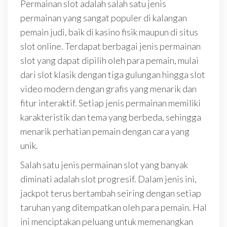
Permainan slot adalah salah satu jenis
permainan yang sangat populer di kalangan
pemain judi, baik di kasino fisik maupun di situs
slot online. Terdapat berbagai jenis permainan
slot yang dapat dipilih oleh para pemain, mulai
dari slot klasik dengan tiga gulungan hingga slot
video modern dengan grafis yang menarik dan
fitur interaktif. Setiap jenis permainan memiliki
karakteristik dan tema yang berbeda, sehingga
menarik perhatian pemain dengan cara yang
unik.
Salah satu jenis permainan slot yang banyak
diminati adalah slot progresif. Dalam jenis ini,
jackpot terus bertambah seiring dengan setiap
taruhan yang ditempatkan oleh para pemain. Hal
ini menciptakan peluang untuk memenangkan