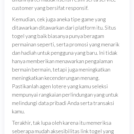
customer yang bersifat responsif.
Kemudian, cek juga aneka tipe game yang
ditawarkan ditawarkan dari platform itu. Situs
togel yang baik biasanya punya beragam
permainan seperti, serta promosi yang menarik
dan hadiah untuk pengguna yang baru. Ini tidak
hanya memberikan menawarkan pengalaman
bermain bermain, tetapi juga meningkatkan
meningkatkan kecenderungan menang.
Pastikanlah agen lotere yang kamu seleksi
mempunyai rangkaian perlindungan yang untuk
melindungi data pribadi Anda serta transaksi
kamu.
Terakhir, tak lupa oleh karena itu memeriksa
seberapa mudah aksesibilitas link togel yang