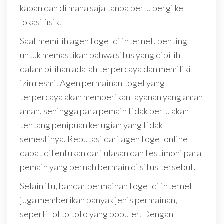
kapan dan di mana saja tanpa perlu pergi ke
lokasi fisik.
Saat memilih agen togel di internet, penting
untuk memastikan bahwa situs yang dipilih
dalam pilihan adalah terpercaya dan memiliki
izin resmi. Agen permainan togel yang
terpercaya akan memberikan layanan yang aman
aman, sehingga para pemain tidak perlu akan
tentang penipuan kerugian yang tidak
semestinya. Reputasi dari agen togel online
dapat ditentukan dari ulasan dan testimoni para
pemain yang pernah bermain di situs tersebut.
Selain itu, bandar permainan togel di internet
juga memberikan banyak jenis permainan,
seperti lotto toto yang populer. Dengan