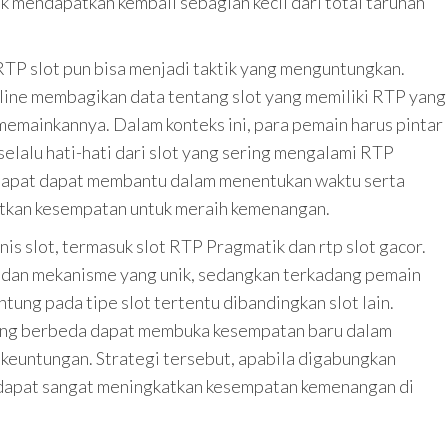
 mendapatkan kembali sebagian kecil dari total taruhan
RTP slot pun bisa menjadi taktik yang menguntungkan.
nline membagikan data tentang slot yang memiliki RTP yang
 memainkannya. Dalam konteks ini, para pemain harus pintar
elalu hati-hati dari slot yang sering mengalami RTP
dapat dapat membantu dalam menentukan waktu serta
atkan kesempatan untuk meraih kemenangan.
nis slot, termasuk slot RTP Pragmatik dan rtp slot gacor.
k dan mekanisme yang unik, sedangkan terkadang pemain
tung pada tipe slot tertentu dibandingkan slot lain.
ang berbeda dapat membuka kesempatan baru dalam
keuntungan. Strategi tersebut, apabila digabungkan
 dapat sangat meningkatkan kesempatan kemenangan di