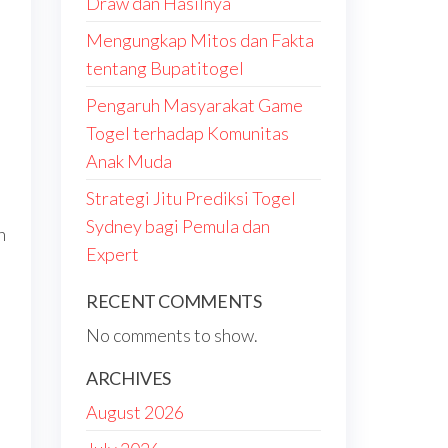
Draw dan Hasilnya
Mengungkap Mitos dan Fakta
tentang Bupatitogel
Pengaruh Masyarakat Game
Togel terhadap Komunitas
Anak Muda
Strategi Jitu Prediksi Togel
Sydney bagi Pemula dan
n
Expert
RECENT COMMENTS
No comments to show.
ARCHIVES
August 2026