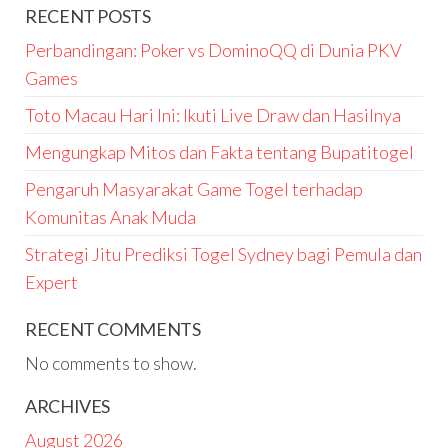
RECENT POSTS
Perbandingan: Poker vs DominoQQ di Dunia PKV
Games
Toto Macau Hari Ini: Ikuti Live Draw dan Hasilnya
Mengungkap Mitos dan Fakta tentang Bupatitogel
Pengaruh Masyarakat Game Togel terhadap
Komunitas Anak Muda
Strategi Jitu Prediksi Togel Sydney bagi Pemula dan
Expert
RECENT COMMENTS
No comments to show.
ARCHIVES
August 2026