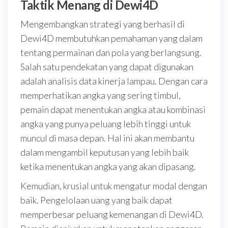
Taktik Menang di Dewi4D
Mengembangkan strategi yang berhasil di
Dewi4D membutuhkan pemahaman yang dalam
tentang permainan dan pola yang berlangsung.
Salah satu pendekatan yang dapat digunakan
adalah analisis data kinerja lampau. Dengan cara
memperhatikan angka yang sering timbul,
pemain dapat menentukan angka atau kombinasi
angka yang punya peluang lebih tinggi untuk
muncul di masa depan. Hal ini akan membantu
dalam mengambil keputusan yang lebih baik
ketika menentukan angka yang akan dipasang.
Kemudian, krusial untuk mengatur modal dengan
baik. Pengelolaan uang yang baik dapat
memperbesar peluang kemenangan di Dewi4D.