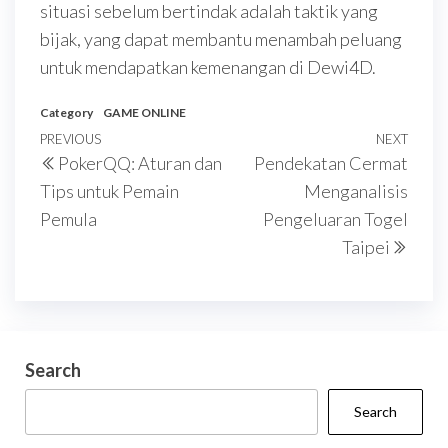
situasi sebelum bertindak adalah taktik yang
bijak, yang dapat membantu menambah peluang
untuk mendapatkan kemenangan di Dewi4D.
Category
GAME ONLINE
Post
Previous
PREVIOUS
NEXT
Next
PokerQQ: Aturan dan
Pendekatan Cermat
navigation
Post
Post
Tips untuk Pemain
Menganalisis
Pemula
Pengeluaran Togel
Taipei
Search
Search