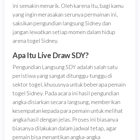
ini semakin menarik. Oleh karena itu, bagi kamu
yang ingin merasakan serunya permainan ini,
saksikan pengundian langsung Sidney dan
jangan lewatkan setiap momen dalam hidup
arena togel Sidney.
Apa Itu Live Draw SDY?
Pengundian Langsung SDY adalah salah satu
peristiwa yang sangat ditunggu-tunggu di
sektor togel, khususnya untuk beberapa pemain
togel Sidney. Pada acara ini hasil pengundian
angka disiarkan secara langsung, memberikan
kesempatan kepada para pemain untuk melihat
angka hasil dengan jelas. Proses ini biasanya
biasanya dilakukan dalam jadwal tetap, agar
pemain bisa menantikan angka-angka