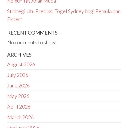
Komunitas Anak Muda
Strategi Jitu Prediksi Togel Sydney bagi Pemula dan
Expert
RECENT COMMENTS
No comments to show.
ARCHIVES
August 2026
July 2026
June 2026
May 2026
April 2026
March 2026
February 2026