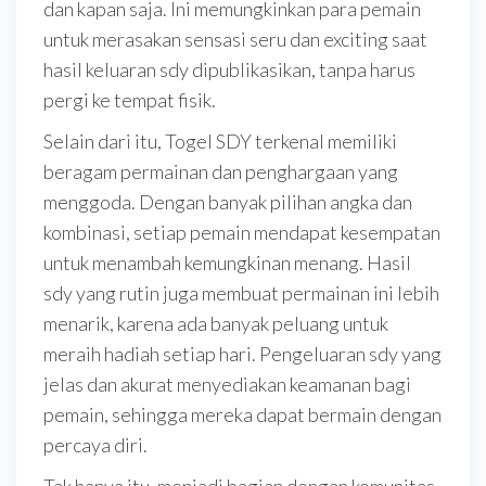
dan kapan saja. Ini memungkinkan para pemain
untuk merasakan sensasi seru dan exciting saat
hasil keluaran sdy dipublikasikan, tanpa harus
pergi ke tempat fisik.
Selain dari itu, Togel SDY terkenal memiliki
beragam permainan dan penghargaan yang
menggoda. Dengan banyak pilihan angka dan
kombinasi, setiap pemain mendapat kesempatan
untuk menambah kemungkinan menang. Hasil
sdy yang rutin juga membuat permainan ini lebih
menarik, karena ada banyak peluang untuk
meraih hadiah setiap hari. Pengeluaran sdy yang
jelas dan akurat menyediakan keamanan bagi
pemain, sehingga mereka dapat bermain dengan
percaya diri.