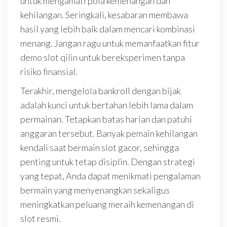
untuk mengamati pola kemenangan dan
kehilangan. Seringkali, kesabaran membawa
hasil yang lebih baik dalam mencari kombinasi
menang. Jangan ragu untuk memanfaatkan fitur
demo slot qilin untuk bereksperimen tanpa
risiko finansial.
Terakhir, mengelola bankroll dengan bijak
adalah kunci untuk bertahan lebih lama dalam
permainan. Tetapkan batas harian dan patuhi
anggaran tersebut. Banyak pemain kehilangan
kendali saat bermain slot gacor, sehingga
penting untuk tetap disiplin. Dengan strategi
yang tepat, Anda dapat menikmati pengalaman
bermain yang menyenangkan sekaligus
meningkatkan peluang meraih kemenangan di
slot resmi.