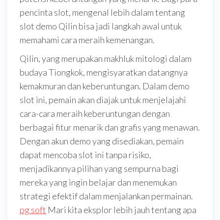
pencinta slot, mengenal lebih dalam tentang
slot demo Qilin bisa jadi langkah awal untuk
memahami cara meraih kemenangan.
Qilin, yang merupakan makhluk mitologi dalam
budaya Tiongkok, mengisyaratkan datangnya
kemakmuran dan keberuntungan. Dalam demo
slot ini, pemain akan diajak untuk menjelajahi
cara-cara meraih keberuntungan dengan
berbagai fitur menarik dan grafis yang menawan.
Dengan akun demo yang disediakan, pemain
dapat mencoba slot ini tanpa risiko,
menjadikannya pilihan yang sempurna bagi
mereka yang ingin belajar dan menemukan
strategi efektif dalam menjalankan permainan.
pg soft
Mari kita eksplor lebih jauh tentang apa