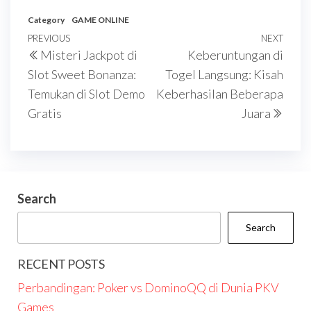
Category
GAME ONLINE
Post
Previous
PREVIOUS
NEXT
Next
Misteri Jackpot di
Keberuntungan di
navigation
Post
Post
Slot Sweet Bonanza:
Togel Langsung: Kisah
Temukan di Slot Demo
Keberhasilan Beberapa
Gratis
Juara
Search
Search
RECENT POSTS
Perbandingan: Poker vs DominoQQ di Dunia PKV
Games