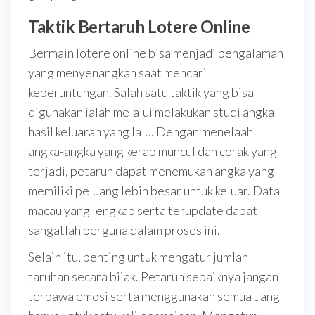
Taktik Bertaruh Lotere Online
Bermain lotere online bisa menjadi pengalaman
yang menyenangkan saat mencari
keberuntungan. Salah satu taktik yang bisa
digunakan ialah melalui melakukan studi angka
hasil keluaran yang lalu. Dengan menelaah
angka-angka yang kerap muncul dan corak yang
terjadi, petaruh dapat menemukan angka yang
memiliki peluang lebih besar untuk keluar. Data
macau yang lengkap serta terupdate dapat
sangatlah berguna dalam proses ini.
Selain itu, penting untuk mengatur jumlah
taruhan secara bijak. Petaruh sebaiknya jangan
terbawa emosi serta menggunakan semua uang