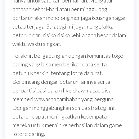
hanya untuk satu kali permainan. Mengatur
batasan sehari-hari atau per minggu bagi
bertaruh akan menolong menjaga keuangan agar
tetap terjaga. Strategi ini juga mengelakkan
petaruh dari risiko risiko kehilangan besar dalam
waktu waktu singkat.
Terakhir, bergabunglah dengan komunitas togel
daring yang bisa memberikan data serta
petunjuk terkini tentang lotre darurat.
Berbincang dengan petaruh lainnya serta
berpartisipasi dalam live draw macau bisa
memberi wawasan tambahan yang berguna.
Dengan menggabungkan semua strategi ini,
petaruh dapat meningkatkan kesempatan
mereka untuk meraih keberhasilan dalam game
lotere daring.