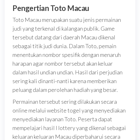
Pengertian Toto Macau
Toto Macau merupakan suatu jenis permainan
judi yang terkenal di kalangan publik. Game
tersebut datang dari daerah Macau dikenal
sebagai titik judi dunia. Dalam Toto, pemain
menentukan nombor spesifik dengan menaruh
harapan agar nombor tersebut akan keluar
dalam hasil undian undian. Hasil dari perjudian
sering kali dinanti-nanti karena memberikan
peluang dalam perolehan hadiah yang besar.
Permainan tersebut sering dilakukan secara
online melalui website togel yang menyediakan
menyediakan layanan Toto. Peserta dapat
mempelajari hasil l lottery yang dikenal sebagai
keluaran keluaran Macau diperbaharui secara