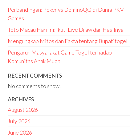
Perbandingan: Poker vs DominoQQ di Dunia PKV
Games
Toto Macau Hari Ini: Ikuti Live Draw dan Hasilnya
Mengungkap Mitos dan Fakta tentang Bupatitogel
Pengaruh Masyarakat Game Togel terhadap
Komunitas Anak Muda
RECENT COMMENTS
No comments to show.
ARCHIVES
August 2026
July 2026
June 2026