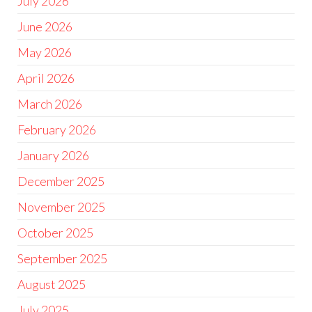
July 2026
June 2026
May 2026
April 2026
March 2026
February 2026
January 2026
December 2025
November 2025
October 2025
September 2025
August 2025
July 2025