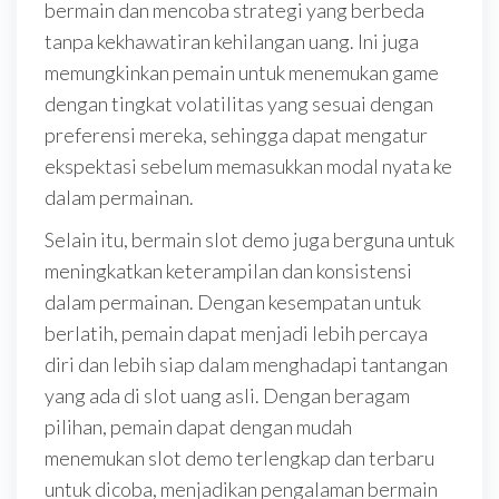
bermain dan mencoba strategi yang berbeda
tanpa kekhawatiran kehilangan uang. Ini juga
memungkinkan pemain untuk menemukan game
dengan tingkat volatilitas yang sesuai dengan
preferensi mereka, sehingga dapat mengatur
ekspektasi sebelum memasukkan modal nyata ke
dalam permainan.
Selain itu, bermain slot demo juga berguna untuk
meningkatkan keterampilan dan konsistensi
dalam permainan. Dengan kesempatan untuk
berlatih, pemain dapat menjadi lebih percaya
diri dan lebih siap dalam menghadapi tantangan
yang ada di slot uang asli. Dengan beragam
pilihan, pemain dapat dengan mudah
menemukan slot demo terlengkap dan terbaru
untuk dicoba, menjadikan pengalaman bermain