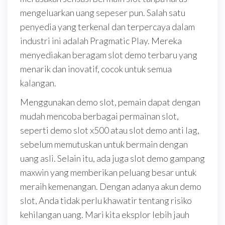
mengeluarkan uang sepeser pun. Salah satu
penyedia yang terkenal dan terpercaya dalam
industri ini adalah Pragmatic Play. Mereka
menyediakan beragam slot demo terbaru yang
menarik dan inovatif, cocok untuk semua
kalangan.
Menggunakan demo slot, pemain dapat dengan
mudah mencoba berbagai permainan slot,
seperti demo slot x500 atau slot demo anti lag,
sebelum memutuskan untuk bermain dengan
uang asli. Selain itu, ada juga slot demo gampang
maxwin yang memberikan peluang besar untuk
meraih kemenangan. Dengan adanya akun demo
slot, Anda tidak perlu khawatir tentang risiko
kehilangan uang. Mari kita eksplor lebih jauh