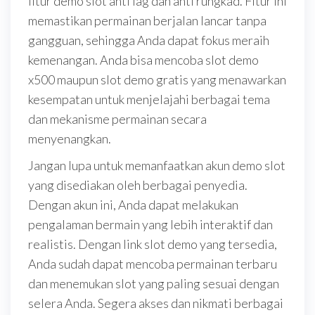
fitur demo slot anti lag dan anti rungkad. Fitur ini
memastikan permainan berjalan lancar tanpa
gangguan, sehingga Anda dapat fokus meraih
kemenangan. Anda bisa mencoba slot demo
x500 maupun slot demo gratis yang menawarkan
kesempatan untuk menjelajahi berbagai tema
dan mekanisme permainan secara
menyenangkan.
Jangan lupa untuk memanfaatkan akun demo slot
yang disediakan oleh berbagai penyedia.
Dengan akun ini, Anda dapat melakukan
pengalaman bermain yang lebih interaktif dan
realistis. Dengan link slot demo yang tersedia,
Anda sudah dapat mencoba permainan terbaru
dan menemukan slot yang paling sesuai dengan
selera Anda. Segera akses dan nikmati berbagai