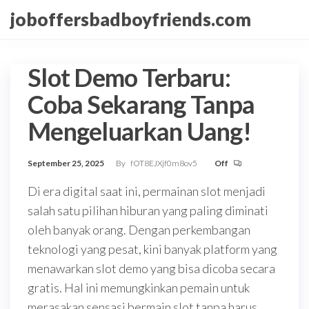
Skip
joboffersbadboyfriends.com
to
the
content
Slot Demo Terbaru:
Coba Sekarang Tanpa
Mengeluarkan Uang!
September 25, 2025
By
fOT8EJXjf0m8ov5
Off
Di era digital saat ini, permainan slot menjadi
salah satu pilihan hiburan yang paling diminati
oleh banyak orang. Dengan perkembangan
teknologi yang pesat, kini banyak platform yang
menawarkan slot demo yang bisa dicoba secara
gratis. Hal ini memungkinkan pemain untuk
merasakan sensasi bermain slot tanpa harus