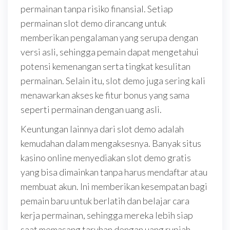
permainan tanpa risiko finansial. Setiap
permainan slot demo dirancang untuk
memberikan pengalaman yang serupa dengan
versi asli, sehingga pemain dapat mengetahui
potensi kemenangan serta tingkat kesulitan
permainan. Selain itu, slot demo juga sering kali
menawarkan akses ke fitur bonus yang sama
seperti permainan dengan uang asli.
Keuntungan lainnya dari slot demo adalah
kemudahan dalam mengaksesnya. Banyak situs
kasino online menyediakan slot demo gratis
yang bisa dimainkan tanpa harus mendaftar atau
membuat akun. Ini memberikan kesempatan bagi
pemain baru untuk berlatih dan belajar cara
kerja permainan, sehingga mereka lebih siap
saat memasang taruhan dengan uang rupiah.