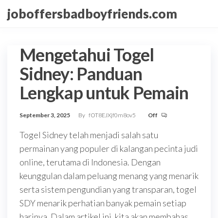
Skip
joboffersbadboyfriends.com
to
the
content
Mengetahui Togel
Sidney: Panduan
Lengkap untuk Pemain
September 3, 2025
By
fOT8EJXjf0m8ov5
Off
Togel Sidney telah menjadi salah satu
permainan yang populer di kalangan pecinta judi
online, terutama di Indonesia. Dengan
keunggulan dalam peluang menang yang menarik
serta sistem pengundian yang transparan, togel
SDY menarik perhatian banyak pemain setiap
harinya. Dalam artikel ini, kita akan membahas