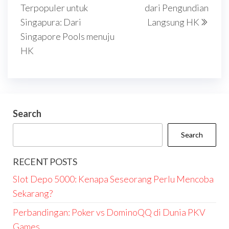
navigation
Terpopuler untuk
dari Pengundian
Singapura: Dari
Langsung HK
Singapore Pools menuju
HK
Search
Search
RECENT POSTS
Slot Depo 5000: Kenapa Seseorang Perlu Mencoba
Sekarang?
Perbandingan: Poker vs DominoQQ di Dunia PKV
Games