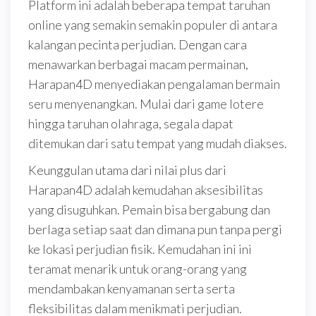
Platform ini adalah beberapa tempat taruhan
online yang semakin semakin populer di antara
kalangan pecinta perjudian. Dengan cara
menawarkan berbagai macam permainan,
Harapan4D menyediakan pengalaman bermain
seru menyenangkan. Mulai dari game lotere
hingga taruhan olahraga, segala dapat
ditemukan dari satu tempat yang mudah diakses.
Keunggulan utama dari nilai plus dari
Harapan4D adalah kemudahan aksesibilitas
yang disuguhkan. Pemain bisa bergabung dan
berlaga setiap saat dan dimana pun tanpa pergi
ke lokasi perjudian fisik. Kemudahan ini ini
teramat menarik untuk orang-orang yang
mendambakan kenyamanan serta serta
fleksibilitas dalam menikmati perjudian.