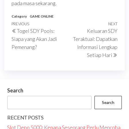
pada masa sekarang.
Category
GAME ONLINE
Post
Previous
PREVIOUS
NEXT
Next
Togel SDY Pools:
Keluaran SDY
navigation
Post
Post
Siapa yang Akan Jadi
Teraktual: Dapatkan
Pemenang?
Informasi Lengkap
Setiap Hari
Search
Search
RECENT POSTS
Slot Depo 5000: Kenapa Seseorang Perlu Mencoba