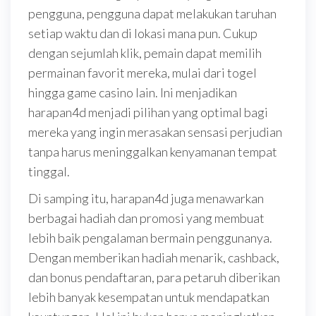
pengguna, pengguna dapat melakukan taruhan
setiap waktu dan di lokasi mana pun. Cukup
dengan sejumlah klik, pemain dapat memilih
permainan favorit mereka, mulai dari togel
hingga game casino lain. Ini menjadikan
harapan4d menjadi pilihan yang optimal bagi
mereka yang ingin merasakan sensasi perjudian
tanpa harus meninggalkan kenyamanan tempat
tinggal.
Di samping itu, harapan4d juga menawarkan
berbagai hadiah dan promosi yang membuat
lebih baik pengalaman bermain penggunanya.
Dengan memberikan hadiah menarik, cashback,
dan bonus pendaftaran, para petaruh diberikan
lebih banyak kesempatan untuk mendapatkan