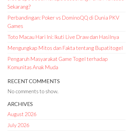
Sekarang?
Perbandingan: Poker vs DominoQQ di Dunia PKV
Games
Toto Macau Hari Ini: Ikuti Live Draw dan Hasilnya
Mengungkap Mitos dan Fakta tentang Bupatitogel
Pengaruh Masyarakat Game Togel terhadap
Komunitas Anak Muda
RECENT COMMENTS
No comments to show.
ARCHIVES
August 2026
July 2026