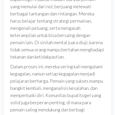
yang memulai dari nol, berjuang melewati
berbagai tantangan dan rintangan. Mereka
harus belajar tentang strategi permainan,
mengenali peluang, serta mengasah
keterampilan untuk bisa bersaing dengan
pemain lain. Di sinilah mental juara diuji, karena
tidak semua orang mampu bertahan menghadapi
tekanan dan ketidakpastian.
Dalam proses ini, mereka sering kali mengalami
kegagalan, namun setiap kegagalan menjadi
pelajaran berharga. Pemain yang sukses mampu
bangkit kembali, menganalisis kesalahan, dan
memperbaiki diri. Komunitas bupatitogel yang
solid juga berperan penting, di mana para
pemain saling mendukung dan berbagi