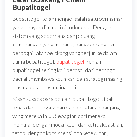
Bupatitogel
Bupatitogel telah menjadi salah satu permainan
yang banyak diminati di Indonesia. Dengan
sistem yang sederhana dan peluang
kemenangan yang menarik, banyak orang dari
berbagai latar belakang yang terjun ke dalam
dunia bupatitogel.
bupatitogel
Pemain
bupatitogel sering kali berasal dari berbagai
daerah, membawa keunikan dan strategi masing-
masing dalam permainan ini.
Kisah sukses para pemain bupatitogel tidak
lepas dari pengalaman dan perjalanan panjang
yang mereka lalui. Sebagian dari mereka
memulai dengan modal kecil dan ketidakpastian,
tetapi dengan konsistensi dan ketekunan,