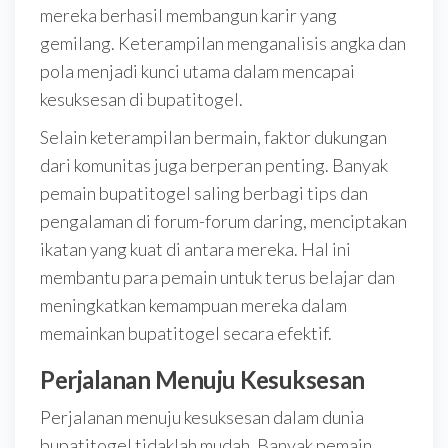
mereka berhasil membangun karir yang
gemilang. Keterampilan menganalisis angka dan
pola menjadi kunci utama dalam mencapai
kesuksesan di bupatitogel.
Selain keterampilan bermain, faktor dukungan
dari komunitas juga berperan penting. Banyak
pemain bupatitogel saling berbagi tips dan
pengalaman di forum-forum daring, menciptakan
ikatan yang kuat di antara mereka. Hal ini
membantu para pemain untuk terus belajar dan
meningkatkan kemampuan mereka dalam
memainkan bupatitogel secara efektif.
Perjalanan Menuju Kesuksesan
Perjalanan menuju kesuksesan dalam dunia
bupatitogel tidaklah mudah. Banyak pemain