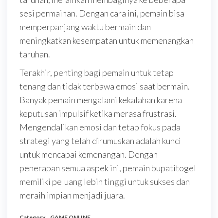
sesi permainan. Dengan cara ini, pemain bisa
memperpanjang waktu bermain dan
meningkatkan kesempatan untuk memenangkan
taruhan.
Terakhir, penting bagi pemain untuk tetap
tenang dan tidak terbawa emosi saat bermain.
Banyak pemain mengalami kekalahan karena
keputusan impulsif ketika merasa frustrasi.
Mengendalikan emosi dan tetap fokus pada
strategi yang telah dirumuskan adalah kunci
untuk mencapai kemenangan. Dengan
penerapan semua aspek ini, pemain bupatitogel
memiliki peluang lebih tinggi untuk sukses dan
meraih impian menjadi juara.
Category
GAME ONLINE