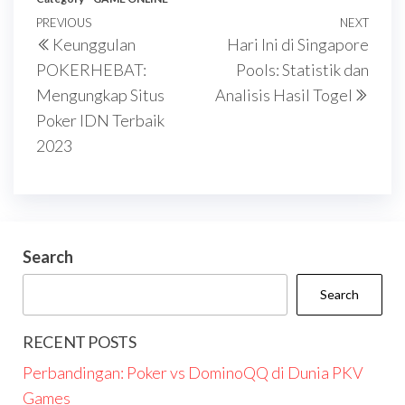
Post
Previous
PREVIOUS
NEXT
Next
Keunggulan
Hari Ini di Singapore
navigation
Post
Post
POKERHEBAT:
Pools: Statistik dan
Mengungkap Situs
Analisis Hasil Togel
Poker IDN Terbaik
2023
Search
Search
RECENT POSTS
Perbandingan: Poker vs DominoQQ di Dunia PKV
Games