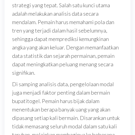
strategi yang tepat. Salah satu kunci utama
adalah melakukan analisis data secara
mendalam. Pemain harus memahami pola dan
tren yang terjadi dalam hasil sebelumnya,
sehingga dapat memprediksi kemungkinan
angka yang akan keluar. Dengan memanfaatkan
data statistik dan sejarah permainan, pemain
dapat meningkatkan peluang menang secara
signifikan.
Di samping analisis data, pengelolaan modal
juga menjadi faktor penting dalam bermain
bupatitogel. Pemain harus bijak dalam
menentukan berapa banyak uang yang akan
dipasang setiap kali bermain. Disarankan untuk
tidak memasang seluruh modal dalam satu kali
taruhan, melainkan membaginya ke beberapa