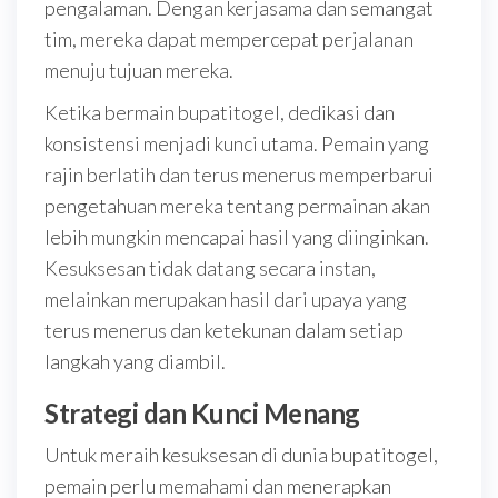
pengalaman. Dengan kerjasama dan semangat
tim, mereka dapat mempercepat perjalanan
menuju tujuan mereka.
Ketika bermain bupatitogel, dedikasi dan
konsistensi menjadi kunci utama. Pemain yang
rajin berlatih dan terus menerus memperbarui
pengetahuan mereka tentang permainan akan
lebih mungkin mencapai hasil yang diinginkan.
Kesuksesan tidak datang secara instan,
melainkan merupakan hasil dari upaya yang
terus menerus dan ketekunan dalam setiap
langkah yang diambil.
Strategi dan Kunci Menang
Untuk meraih kesuksesan di dunia bupatitogel,
pemain perlu memahami dan menerapkan