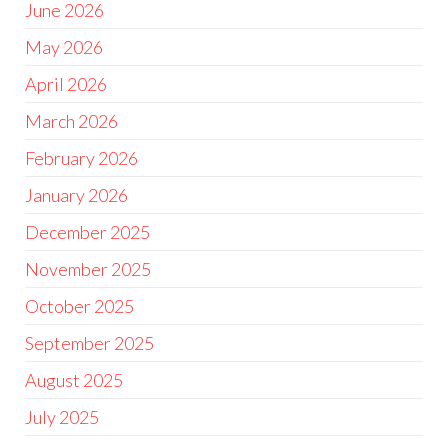
June 2026
May 2026
April 2026
March 2026
February 2026
January 2026
December 2025
November 2025
October 2025
September 2025
August 2025
July 2025