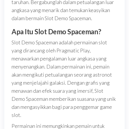
taruhan. Bergabunglah dalam petualangan luar
angkasa yang menarik dan temukan keasyikan
dalam bermain Slot Demo Spaceman.
Apa Itu Slot Demo Spaceman?
Slot Demo Spaceman adalah permainan slot
yang dirancang oleh Pragmatic Play,
menawarkan pengalaman luar angkasa yang
menyenangkan. Dalam permainan ini, pemain
akan mengikuti petualangan seorang astronot
yang menjelajahi galaksi. Dengan grafis yang
menawan dan efek suara yang imersif, Slot
Demo Spaceman memberikan suasana yang unik
dan mengasyikkan bagi para penggemar game
slot.
Permainan ini memungkinkan pemain untuk