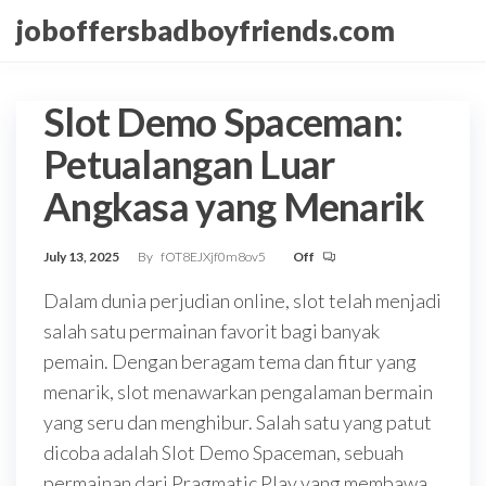
Skip
joboffersbadboyfriends.com
to
the
content
Slot Demo Spaceman:
Petualangan Luar
Angkasa yang Menarik
July 13, 2025
By
fOT8EJXjf0m8ov5
Off
Dalam dunia perjudian online, slot telah menjadi
salah satu permainan favorit bagi banyak
pemain. Dengan beragam tema dan fitur yang
menarik, slot menawarkan pengalaman bermain
yang seru dan menghibur. Salah satu yang patut
dicoba adalah Slot Demo Spaceman, sebuah
permainan dari Pragmatic Play yang membawa