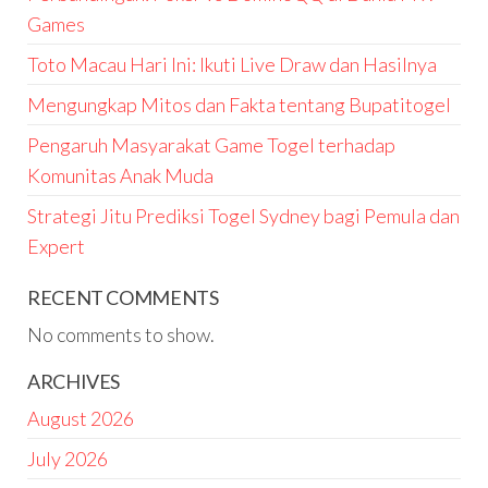
Games
Toto Macau Hari Ini: Ikuti Live Draw dan Hasilnya
Mengungkap Mitos dan Fakta tentang Bupatitogel
Pengaruh Masyarakat Game Togel terhadap
Komunitas Anak Muda
Strategi Jitu Prediksi Togel Sydney bagi Pemula dan
Expert
RECENT COMMENTS
No comments to show.
ARCHIVES
August 2026
July 2026