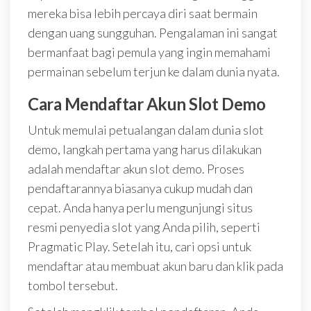
mereka bisa lebih percaya diri saat bermain
dengan uang sungguhan. Pengalaman ini sangat
bermanfaat bagi pemula yang ingin memahami
permainan sebelum terjun ke dalam dunia nyata.
Cara Mendaftar Akun Slot Demo
Untuk memulai petualangan dalam dunia slot
demo, langkah pertama yang harus dilakukan
adalah mendaftar akun slot demo. Proses
pendaftarannya biasanya cukup mudah dan
cepat. Anda hanya perlu mengunjungi situs
resmi penyedia slot yang Anda pilih, seperti
Pragmatic Play. Setelah itu, cari opsi untuk
mendaftar atau membuat akun baru dan klik pada
tombol tersebut.