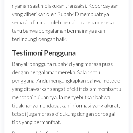
nyaman saat melakukan transaksi. Kepercayaan
yang diberikan oleh Rubah4D membuatnya
semakin diminati oleh pemain, karena mereka
tahu bahwa pengalaman bermainnya akan
terlindungi dengan baik.
Testimoni Pengguna
Banyak pengguna rubah4d yang merasa puas
dengan pengalaman mereka. Salah satu
pengguna, Andi, mengungkapkan bahwa metode
yang ditawarkan sangat efektif dalam membantu
mencapai tujuannya. Ia menyebutkan bahwa
tidak hanya mendapatkan informasi yang akurat,
tetapi juga merasa didukung dengan berbagai
tips yang bermanfaat.