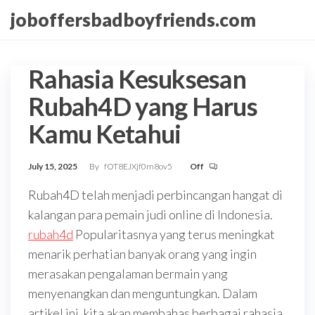
Skip
joboffersbadboyfriends.com
to
the
content
Rahasia Kesuksesan
Rubah4D yang Harus
Kamu Ketahui
July 15, 2025
By
fOT8EJXjf0m8ov5
Off
Rubah4D telah menjadi perbincangan hangat di
kalangan para pemain judi online di Indonesia.
rubah4d
Popularitasnya yang terus meningkat
menarik perhatian banyak orang yang ingin
merasakan pengalaman bermain yang
menyenangkan dan menguntungkan. Dalam
artikel ini, kita akan membahas berbagai rahasia