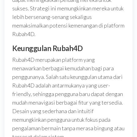
sukses. Strategi ini memungkinkan mereka untuk
lebih bersenang-senang sekaligus
memaksimalkan potensi kemenangan di platform
Rubah4D.
Keunggulan Rubah4D
Rubah4D merupakan platform yang
menawarkan berbagai kemudahan bagi para
penggunanya. Salah satu keunggulan utama dari
Rubah4D adalah antarmukanya yang user-
friendly, sehingga pengguna baru dapat dengan
mudah menavigasi berbagai fitur yang tersedia.
Desain yang sederhana dan intuitif
memungkinkan pengguna untuk fokus pada
pengalaman bermain tanpa merasa bingung atau
tersesat dalam sistem.