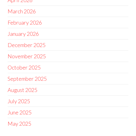
April 2026
March 2026
February 2026
January 2026
December 2025
November 2025
October 2025
September 2025
August 2025
July 2025
June 2025
May 2025