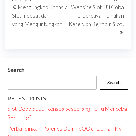
Post
Previous
Next
Mengungkap Rahasia
Website Slot Uji Coba
navigation
Post
Post
Slot Indosat dan Tri
Terpercaya: Temukan
yang Menguntungkan
Keseruan Bermain Slot!
Search
Search
RECENT POSTS
Slot Depo 5000: Kenapa Seseorang Perlu Mencoba
Sekarang?
Perbandingan: Poker vs DominoQQ di Dunia PKV