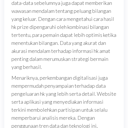
data-data sebelumnya juga dapat memberikan
wawasan mendalam tentang peluang bilangan
yang keluar. Dengan cara mengetahui cara hasil
hk prize dipengaruhi oleh kombinasi bilangan
tertentu, para pemain dapat lebih optimis ketika
menentukan bilangan. Data yang akurat dan
akurasi mendalam terhadap informasi hk amat
penting dalam merumuskan strategi bermain
yang berhasil.
Menariknya, perkembangan digitalisasi juga
mempermudah penyampaian terhadap data
pengeluaran hk yang lebih serta detail. Website
serta aplikasi yang menyediakan informasi
terkini membolehkan partisipan untuk selalu
memperbarui analisis mereka. Dengan
penggunaan tren data dan teknologi ini,