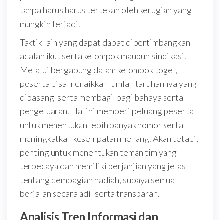
tanpa harus harus tertekan oleh kerugian yang
mungkin terjadi.
Taktik lain yang dapat dapat dipertimbangkan
adalah ikut serta kelompok maupun sindikasi.
Melalui bergabung dalam kelompok togel,
peserta bisa menaikkan jumlah taruhannya yang
dipasang, serta membagi-bagi bahaya serta
pengeluaran. Hal ini memberi peluang peserta
untuk menentukan lebih banyak nomor serta
meningkatkan kesempatan menang. Akan tetapi,
penting untuk menentukan teman tim yang
terpecaya dan memiliki perjanjian yang jelas
tentang pembagian hadiah, supaya semua
berjalan secara adil serta transparan.
Analisis Tren Informasi dan