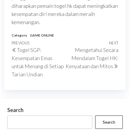
diharapkan pemain togel hk dapat meningkatkan
kesempatan diri mereka dalam meraih
kemenangan.
Category
GAME ONLINE
Post
Previous
PREVIOUS
NEXT
Next
Togel SGP:
Mengetahui Secara
navigation
Post
Post
Kesempatan Emas
Mendalam Togel HK:
untuk Menang di Setiap
Kenyataan dan Mitos
Tarian Undian
Search
Search