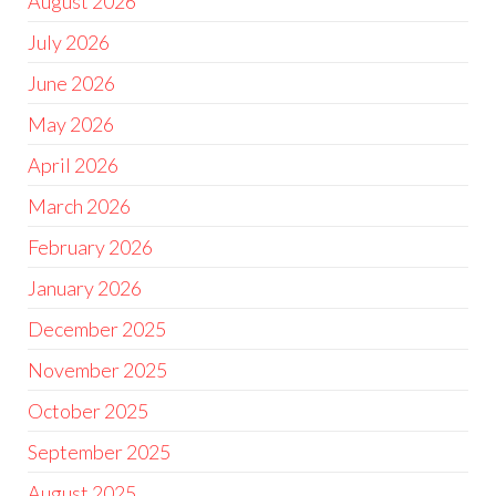
August 2026
July 2026
June 2026
May 2026
April 2026
March 2026
February 2026
January 2026
December 2025
November 2025
October 2025
September 2025
August 2025