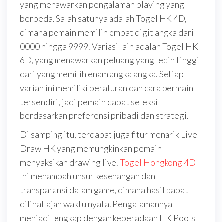
yang menawarkan pengalaman playing yang
berbeda. Salah satunya adalah Togel HK 4D,
dimana pemain memilih empat digit angka dari
0000 hingga 9999. Variasi lain adalah Togel HK
6D, yang menawarkan peluang yang lebih tinggi
dari yang memilih enam angka angka. Setiap
varian ini memiliki peraturan dan cara bermain
tersendiri, jadi pemain dapat seleksi
berdasarkan preferensi pribadi dan strategi.
Di samping itu, terdapat juga fitur menarik Live
Draw HK yang memungkinkan pemain
menyaksikan drawing live.
Togel Hongkong 4D
Ini menambah unsur kesenangan dan
transparansi dalam game, dimana hasil dapat
dilihat ajan waktu nyata. Pengalamannya
menjadi lengkap dengan keberadaan HK Pools