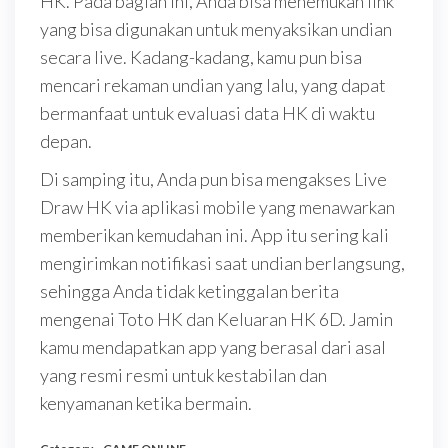
HK. Pada bagian ini, Anda bisa menemukan link
yang bisa digunakan untuk menyaksikan undian
secara live. Kadang-kadang, kamu pun bisa
mencari rekaman undian yang lalu, yang dapat
bermanfaat untuk evaluasi data HK di waktu
depan.
Di samping itu, Anda pun bisa mengakses Live
Draw HK via aplikasi mobile yang menawarkan
memberikan kemudahan ini. App itu sering kali
mengirimkan notifikasi saat undian berlangsung,
sehingga Anda tidak ketinggalan berita
mengenai Toto HK dan Keluaran HK 6D. Jamin
kamu mendapatkan app yang berasal dari asal
yang resmi resmi untuk kestabilan dan
kenyamanan ketika bermain.