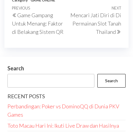
Category
GAME ONLINE
Post
Previous
PREVIOUS
NEXT
Next
Game Gampang
Mencari Jati Diri di Di
navigation
Post
Post
Untuk Menang: Faktor
Permainan Slot Tanah
di Belakang Sistem QR
Thailand
Search
Search
RECENT POSTS
Perbandingan: Poker vs DominoQQ di Dunia PKV
Games
Toto Macau Hari Ini: Ikuti Live Draw dan Hasilnya