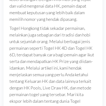
dan valid mengenai data HK, pemain dapat
membuat keputusan yang lebih baik dalam
memilih nomor yang hendak dipasang.
Togel Hongkong tidak sekadar permainan,
melainkan juga sebagian dari tradisi dan hobi
untuk sejumlah orang. Melalui berbagai jenis
permainan seperti Togel HK 4D dan Togel HK
6D, terdapat banyak cara bagi pemain agar ikut
serta dan mendapatkan HK Prize yang diidam-
idamkan. Melalui artikel ini, kami hendak
menjelaskan semua yang perlu Anda ketahui
tentang Keluaran HK dan data lainnya terkait
dengan HK Pools, Live Draw HK, dan metode
permainan togel yang tersebar. Mari kita
ekspor lebih dalam tentang dunia Togel