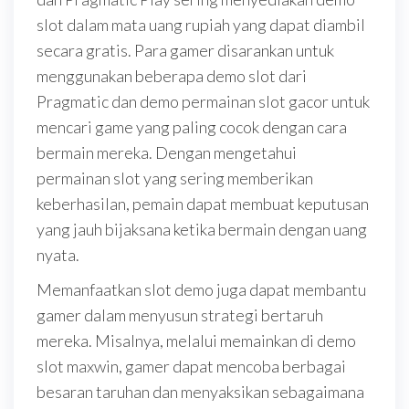
slot dalam mata uang rupiah yang dapat diambil
secara gratis. Para gamer disarankan untuk
menggunakan beberapa demo slot dari
Pragmatic dan demo permainan slot gacor untuk
mencari game yang paling cocok dengan cara
bermain mereka. Dengan mengetahui
permainan slot yang sering memberikan
keberhasilan, pemain dapat membuat keputusan
yang jauh bijaksana ketika bermain dengan uang
nyata.
Memanfaatkan slot demo juga dapat membantu
gamer dalam menyusun strategi bertaruh
mereka. Misalnya, melalui memainkan di demo
slot maxwin, gamer dapat mencoba berbagai
besaran taruhan dan menyaksikan sebagaimana