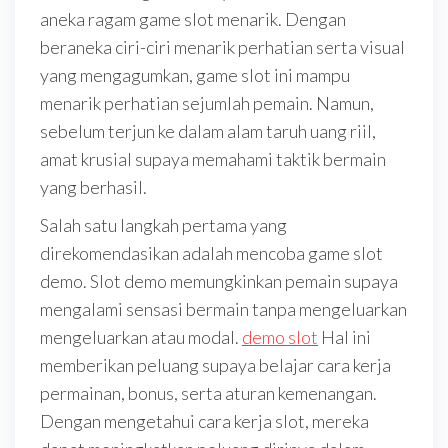
aneka ragam game slot menarik. Dengan
beraneka ciri-ciri menarik perhatian serta visual
yang mengagumkan, game slot ini mampu
menarik perhatian sejumlah pemain. Namun,
sebelum terjun ke dalam alam taruh uang riil,
amat krusial supaya memahami taktik bermain
yang berhasil.
Salah satu langkah pertama yang
direkomendasikan adalah mencoba game slot
demo. Slot demo memungkinkan pemain supaya
mengalami sensasi bermain tanpa mengeluarkan
mengeluarkan atau modal.
demo slot
Hal ini
memberikan peluang supaya belajar cara kerja
permainan, bonus, serta aturan kemenangan.
Dengan mengetahui cara kerja slot, mereka