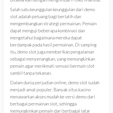
Salah satu keunggulan keunggulan dari demo
slot adalah peluang bagi berlatih dan
mengembangkan strategi permainan. Pemain
dapat menguji beberapa kombinasi dan
mengetahui bagaimana mereka dapat
berdampak pada hasil permainan. Di samping
itu, demo slot juga memberikan pengalaman
sebagai menyenangkan, yang memungkinkan
pemain agar menikmati sensasi bermain slot
sambil tanpa tekanan.
Dalam dunia perjudian online, demo slot sudah
menjadi amat populer. Banyak situs kasino
menawarkan akses mudah ke versi demo dari
berbagai permainan slot, sehingga
memungkinkan pemain dari berbagai latar