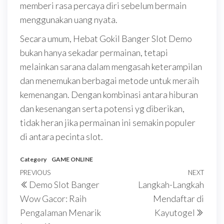
memberi rasa percaya diri sebelum bermain
menggunakan uang nyata.
Secara umum, Hebat Gokil Banger Slot Demo
bukan hanya sekadar permainan, tetapi
melainkan sarana dalam mengasah keterampilan
dan menemukan berbagai metode untuk meraih
kemenangan. Dengan kombinasi antara hiburan
dan kesenangan serta potensi yg diberikan,
tidak heran jika permainan ini semakin populer
di antara pecinta slot.
Category
GAME ONLINE
Post
Previous
PREVIOUS
NEXT
Next
Demo Slot Banger
Langkah-Langkah
navigation
Post
Post
Wow Gacor: Raih
Mendaftar di
Pengalaman Menarik
Kayutogel