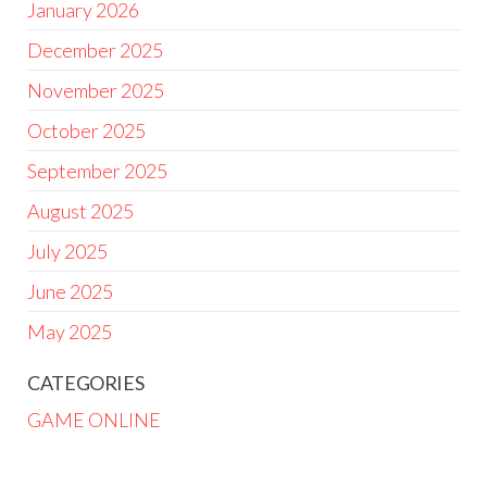
January 2026
December 2025
November 2025
October 2025
September 2025
August 2025
July 2025
June 2025
May 2025
CATEGORIES
GAME ONLINE