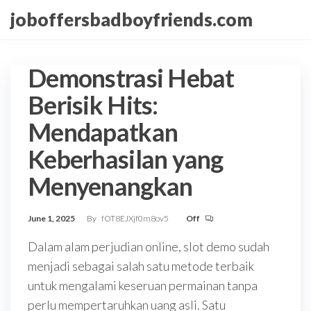
Skip
joboffersbadboyfriends.com
to
the
content
Demonstrasi Hebat
Berisik Hits:
Mendapatkan
Keberhasilan yang
Menyenangkan
June 1, 2025
By
fOT8EJXjf0m8ov5
Off
Dalam alam perjudian online, slot demo sudah
menjadi sebagai salah satu metode terbaik
untuk mengalami keseruan permainan tanpa
perlu mempertaruhkan uang asli. Satu