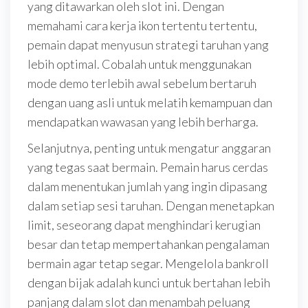
yang ditawarkan oleh slot ini. Dengan
memahami cara kerja ikon tertentu tertentu,
pemain dapat menyusun strategi taruhan yang
lebih optimal. Cobalah untuk menggunakan
mode demo terlebih awal sebelum bertaruh
dengan uang asli untuk melatih kemampuan dan
mendapatkan wawasan yang lebih berharga.
Selanjutnya, penting untuk mengatur anggaran
yang tegas saat bermain. Pemain harus cerdas
dalam menentukan jumlah yang ingin dipasang
dalam setiap sesi taruhan. Dengan menetapkan
limit, seseorang dapat menghindari kerugian
besar dan tetap mempertahankan pengalaman
bermain agar tetap segar. Mengelola bankroll
dengan bijak adalah kunci untuk bertahan lebih
panjang dalam slot dan menambah peluang