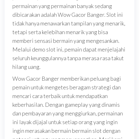
permainan yang permainan banyak sedang
dibicarakan adalah Wow Gacor Banger. Slot ini
tidak hanya menawarkan tampilan yang menarik,
tetapi serta kelebihan menarik yang bisa
memberi sensasi bermain yang mengesankan.
Melalui demo slot ini, pemain dapat menjelajahi
seluruh keunggulannya tanpa merasa rasa takut
hilang uang.
Wow Gacor Banger memberikan peluang bagi
pemain untuk mengetes beragam strategi dan
mencari cara terbaik untuk mendapatkan
keberhasilan. Dengan gameplay yang dinamis
dan pembayaran yang menggiurkan, permainan
ini layak dijajal untuk setiap orang yang ingin
ingin merasakan bermain bermain slot dengan