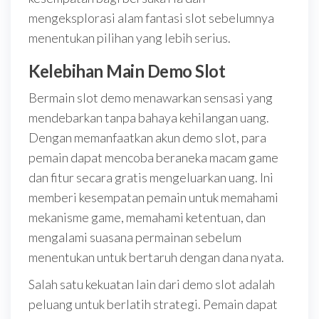
mengeksplorasi alam fantasi slot sebelumnya
menentukan pilihan yang lebih serius.
Kelebihan Main Demo Slot
Bermain slot demo menawarkan sensasi yang
mendebarkan tanpa bahaya kehilangan uang.
Dengan memanfaatkan akun demo slot, para
pemain dapat mencoba beraneka macam game
dan fitur secara gratis mengeluarkan uang. Ini
memberi kesempatan pemain untuk memahami
mekanisme game, memahami ketentuan, dan
mengalami suasana permainan sebelum
menentukan untuk bertaruh dengan dana nyata.
Salah satu kekuatan lain dari demo slot adalah
peluang untuk berlatih strategi. Pemain dapat