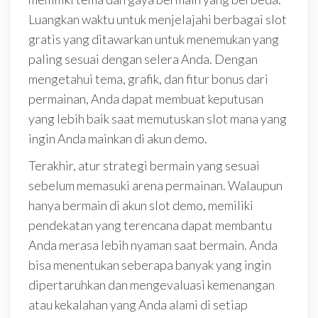
Luangkan waktu untuk menjelajahi berbagai slot
gratis yang ditawarkan untuk menemukan yang
paling sesuai dengan selera Anda. Dengan
mengetahui tema, grafik, dan fitur bonus dari
permainan, Anda dapat membuat keputusan
yang lebih baik saat memutuskan slot mana yang
ingin Anda mainkan di akun demo.
Terakhir, atur strategi bermain yang sesuai
sebelum memasuki arena permainan. Walaupun
hanya bermain di akun slot demo, memiliki
pendekatan yang terencana dapat membantu
Anda merasa lebih nyaman saat bermain. Anda
bisa menentukan seberapa banyak yang ingin
dipertaruhkan dan mengevaluasi kemenangan
atau kekalahan yang Anda alami di setiap