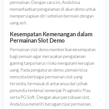
permainan. Dengan cara ini, Anda bisa
memanfaatkan pengalaman di akun demo untuk
mempersiapkan diri sebelum bermain dengan
uang asli.
Kesempatan Kemenangan dalam
Permainan Slot Demo
Permainan slot demo memberikan kesempatan
bagi pemain agar merasakan pengalaman
gaming tanpa harus risiko mengalami kerugian
uang. Pada pengaturan demo, pemain bisa
mencoba berbagai permainan slot yang
tersedia, termasuk di antaranya dari pihak
penyedia terkenal semenjak Pragmatic Play
serta PG Soft. Dengan akun percobaan slot,
Anda bisa meneliti beragam tipe permainan,