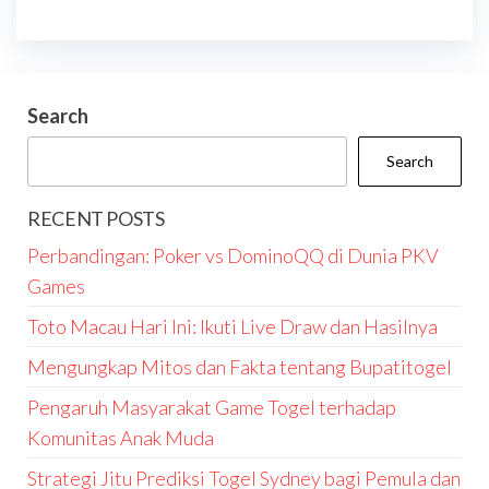
Search
Search
RECENT POSTS
Perbandingan: Poker vs DominoQQ di Dunia PKV
Games
Toto Macau Hari Ini: Ikuti Live Draw dan Hasilnya
Mengungkap Mitos dan Fakta tentang Bupatitogel
Pengaruh Masyarakat Game Togel terhadap
Komunitas Anak Muda
Strategi Jitu Prediksi Togel Sydney bagi Pemula dan