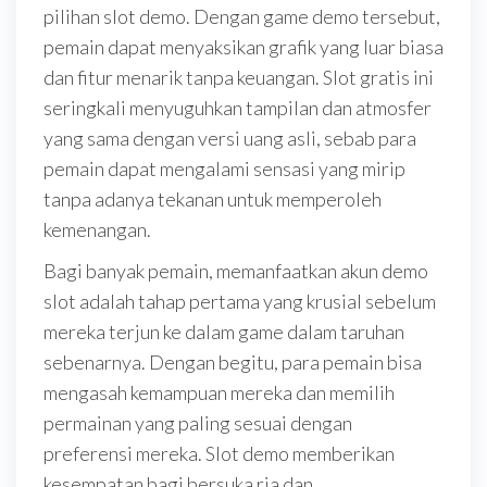
pilihan slot demo. Dengan game demo tersebut,
pemain dapat menyaksikan grafik yang luar biasa
dan fitur menarik tanpa keuangan. Slot gratis ini
seringkali menyuguhkan tampilan dan atmosfer
yang sama dengan versi uang asli, sebab para
pemain dapat mengalami sensasi yang mirip
tanpa adanya tekanan untuk memperoleh
kemenangan.
Bagi banyak pemain, memanfaatkan akun demo
slot adalah tahap pertama yang krusial sebelum
mereka terjun ke dalam game dalam taruhan
sebenarnya. Dengan begitu, para pemain bisa
mengasah kemampuan mereka dan memilih
permainan yang paling sesuai dengan
preferensi mereka. Slot demo memberikan
kesempatan bagi bersuka ria dan