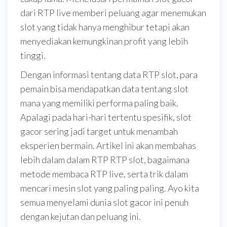
dari RTP live memberi peluang agar menemukan
slot yang tidak hanya menghibur tetapi akan
menyediakan kemungkinan profit yang lebih
tinggi.
Dengan informasi tentang data RTP slot, para
pemain bisa mendapatkan data tentang slot
mana yang memiliki performa paling baik.
Apalagi pada hari-hari tertentu spesifik, slot
gacor sering jadi target untuk menambah
eksperien bermain. Artikel ini akan membahas
lebih dalam dalam RTP RTP slot, bagaimana
metode membaca RTP live, serta trik dalam
mencari mesin slot yang paling paling. Ayo kita
semua menyelami dunia slot gacor ini penuh
dengan kejutan dan peluang ini.